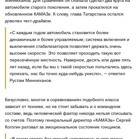
Минниханов. Для сравнения он сначала сделал два круга на
автомобиле старого поколения, а затем прокатился на
обновленном КАМАЗе. К слову, глава Татарстана остался
доволен тест-драйвом.
«С каждым годом автомобиль становится более
динамичным и более управляемым; система включения и
выключения стабилизаторов позволяет держать очень
высокие скорости. Это позволяет проходить такую вот
пересечённую местность. Наверное, десять или даже пять
лет назад, если бы мы с такой скоростью попытались здесь
проехать, нас бы точно куда-нибудь унесло», ─ отметил
Рустам Минниханов.
Безусловно, многое в соревнованиях подобного класса
зависит от техники, но не стоит забывать и о командном
составе, ведь человеческий фактор никогда нельзя списывать
со счетов. Поэтому генеральный директор «КАМАЗа» Сергей
Когогин ратовал за эмоциональное состояние гонщиков.
«В таком спорте без эмоций невозможно: выигрываешь