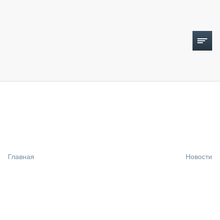
ТОПЛИВНЫЙ КРИЗИС
НОВОСТИ
CTT EXPO 2026
CTT EXPO 2025
КАК ПРОДЛИТЬ ЖИЗНЬ СПЕЦТЕХНИКЕ?
Главная
Новости
АНАЛИТИКА
ОБЗОР РЫНКА
ТЕХНИКА КРУПНЫМ ПЛАНОМ
ИСПЫТАТЕЛИ
ТЕХНОЛОГИИ
ДОРОЖНАЯ ИНДУСТРИЯ