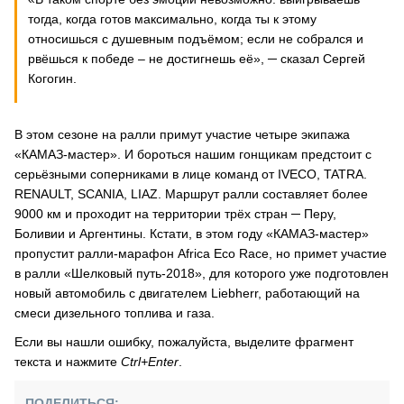
тогда, когда готов максимально, когда ты к этому
относишься с душевным подъёмом; если не собрался и
рвёшься к победе – не достигнешь её», ─ сказал Сергей
Когогин.
В этом сезоне на ралли примут участие четыре экипажа
«КАМАЗ-мастер». И бороться нашим гонщикам предстоит с
серьёзными соперниками в лице команд от IVECO, TATRA.
RENAULT, SСANIA, LIAZ. Маршрут ралли составляет более
9000 км и проходит на территории трёх стран ─ Перу,
Боливии и Аргентины. Кстати, в этом году «КАМАЗ-мастер»
пропустит ралли-марафон Africa Eco Race, но примет участие
в ралли «Шелковый путь-2018», для которого уже подготовлен
новый автомобиль с двигателем Liebherr, работающий на
смеси дизельного топлива и газа.
Если вы нашли ошибку, пожалуйста, выделите фрагмент
текста и нажмите
Ctrl+Enter
.
ПОДЕЛИТЬСЯ: