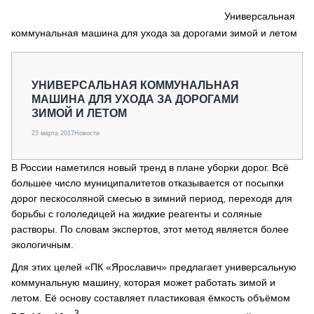
СЕРВИСМЕНЫ
Универсальная
коммунальная машина для ухода за дорогами зимой и летом
СПЕЦПРОЕКТЫ
МЕРОПРИЯТИЯ
СТАТЬИ ПО КАТЕГОРИЯМ ТЕХНИКИ
УНИВЕРСАЛЬНАЯ КОММУНАЛЬНАЯ
О ПРОЕКТЕ
МАШИНА ДЛЯ УХОДА ЗА ДОРОГАМИ
ЗИМОЙ И ЛЕТОМ
23 марта 2017
Новости
В России наметился новый тренд в плане уборки дорог. Всё
большее число муниципалитетов отказывается от посыпки
дорог пескосоляной смесью в зимний период, переходя для
борьбы с гололедицей на жидкие реагенты и соляные
растворы. По словам экспертов, этот метод является более
экологичным.
Для этих целей «ПК «Ярославич» предлагает универсальную
коммунальную машину, которая может работать зимой и
летом. Её основу составляет пластиковая ёмкость объёмом
3