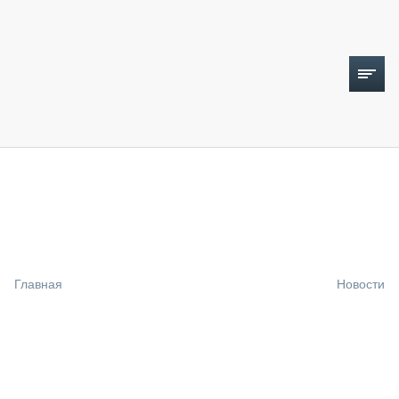
ТОПЛИВНЫЙ КРИЗИС
НОВОСТИ
CTT EXPO 2026
CTT EXPO 2025
КАК ПРОДЛИТЬ ЖИЗНЬ СПЕЦТЕХНИКЕ?
Главная
Новости
АНАЛИТИКА
ОБЗОР РЫНКА
ТЕХНИКА КРУПНЫМ ПЛАНОМ
ИСПЫТАТЕЛИ
ТЕХНОЛОГИИ
ДОРОЖНАЯ ИНДУСТРИЯ