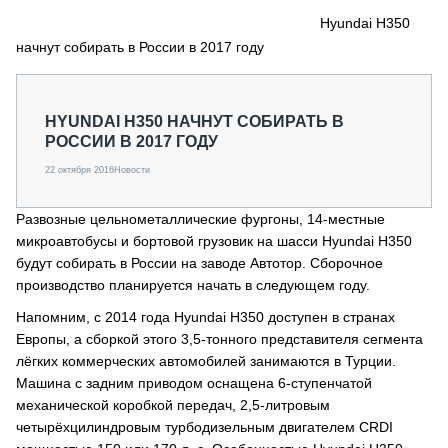
СЕРВИСМЕНЫ
Hyundai H350
начнут собирать в России в 2017 году
СПЕЦПРОЕКТЫ
МЕРОПРИЯТИЯ
СТАТЬИ ПО КАТЕГОРИЯМ ТЕХНИКИ
HYUNDAI H350 НАЧНУТ СОБИРАТЬ В
О ПРОЕКТЕ
РОССИИ В 2017 ГОДУ
22 октября 2016
Новости
Развозные цельнометаллические фургоны, 14-местные
микроавтобусы и бортовой грузовик на шасси Hyundai H350
будут собирать в России на заводе Автотор. Сборочное
производство планируется начать в следующем году.
Напомним, с 2014 года Hyundai H350 доступен в странах
Европы, а сборкой этого 3,5-тонного представителя сегмента
лёгких коммерческих автомобилей занимаются в Турции.
Машина с задним приводом оснащена 6-ступенчатой
механической коробкой передач, 2,5-литровым
четырёхцилиндровым турбодизельным двигателем CRDI