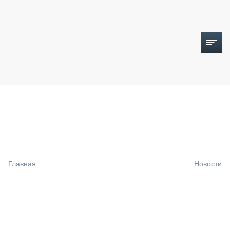
ТОПЛИВНЫЙ КРИЗИС
НОВОСТИ
CTT EXPO 2026
CTT EXPO 2025
КАК ПРОДЛИТЬ ЖИЗНЬ СПЕЦТЕХНИКЕ?
Главная
Новости
АНАЛИТИКА
ОБЗОР РЫНКА
ТЕХНИКА КРУПНЫМ ПЛАНОМ
ИСПЫТАТЕЛИ
ТЕХНОЛОГИИ
ДОРОЖНАЯ ИНДУСТРИЯ