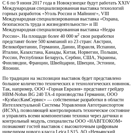
С 6 по 9 июня 2017 года в Новокузнецке будут работать XXIV
Международная специализированная выставка технологий
горных разработок «Уголь России и Майнинг», VIII
Международная специализированная выставка «Охрана,
безопасность труда и жизнедеятельности» и III
Международная специализированная выставка «Недра
2
России». На площади более 40 000 м
свои разработки
представят более 500 компаний из 23 стран: Австрии,
Великобритании, Германии, Дании, Израиля, Испании,
Италии, Казахстана, Канады, Китая, Норвегии, Польши,
России, Республики Беларусь, Сербии, США, Украины,
Финляндии, Франции, Швейцарии, Швеции, Эстонии,
Японии.
По традиции на экспозиции выставок будет представлено
большое количество технических и технологических новинок.
Так, например, ООО «Горная Евразия» представит грейдер
HBM-Nobas BG 240 TA-4 производства Германии, ООО
«КузбассКамСервис» — собственные разработки в области
Интеллектуальной Системы Управления Автотранспортом
(ИСУА), позволяющей контролировать техническое состояние
и управлять всеми компонентами техники через датчики и
контрольный модуль, специалисты ООО «НАВГЕОКОМ»
познакомят гостей выставок с высокоточным цифровым
нивелиром нового класса Leica LS15, АО «Невьянский