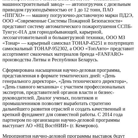
машиностроительный завод» — автопогрузчик с дизельным
приводом грузоподъёмностью от 1 до 12 тонн, ПАО
«ППГХО» — машину погрузочно-доставочную марки ПД2Э,
ООО «Современные Системы Пожарной Безопасности»
представит систему автоматического пожаротушения ССПБ-
Тунгус-01А для горнодобывающей, карьерной,
лесозаготовительной и большегрузной техники, ООО МЗ
«Тонар» — карьерный самосвал ТОНАР-45251 и полуприцеп
самосвальный ТОНАР-952302, а ООО «ТопАвто» представит
ассортимент смазочных материалов бренда «FANFARO»
производства Литвы и Республики Беларусь.
Сформирована насыщенная научно-деловая программа,
представленная в формате тематических дней: «День
генерального директора», «День технического директора»,
«День главного механика» с участием профессиональных
экспертов, представителей органов власти и бизнес-
руководителей. Диалог ученых, политиков и
промышленников позволяет выработать стратегию
дальнейшего развития отраслей и создать качественный и
крепкий фундамент для совместной работы. С 2014 года
партнером по организации научно-деловой программы
выступает АО «НЦ ВостНИИ» (г. Кемерово).
Мероприятия научно-деловой программы выставок будут