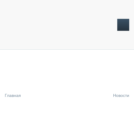
ТОПЛИВНЫЙ КРИЗИС
НОВОСТИ
CTT EXPO 2026
CTT EXPO 2025
КАК ПРОДЛИТЬ ЖИЗНЬ СПЕЦТЕХНИКЕ?
Главная
Новости
АНАЛИТИКА
ОБЗОР РЫНКА
ТЕХНИКА КРУПНЫМ ПЛАНОМ
ИСПЫТАТЕЛИ
ТЕХНОЛОГИИ
ДОРОЖНАЯ ИНДУСТРИЯ