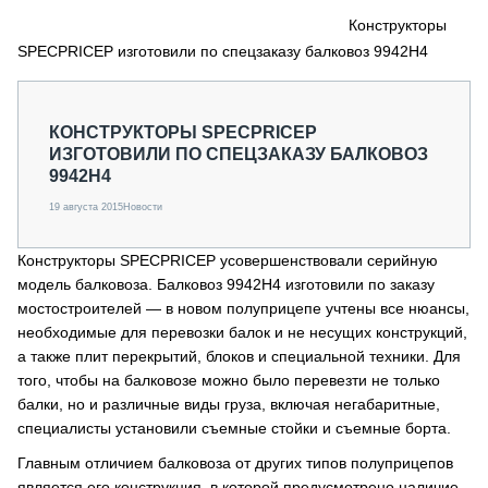
СЕРВИСМЕНЫ
Конструкторы
SPECPRICEP изготовили по спецзаказу балковоз 9942Н4
СПЕЦПРОЕКТЫ
МЕРОПРИЯТИЯ
СТАТЬИ ПО КАТЕГОРИЯМ ТЕХНИКИ
КОНСТРУКТОРЫ SPECPRICEP
О ПРОЕКТЕ
ИЗГОТОВИЛИ ПО СПЕЦЗАКАЗУ БАЛКОВОЗ
9942Н4
19 августа 2015
Новости
Конструкторы SPECPRICEP усовершенствовали серийную
модель балковоза. Балковоз 9942Н4 изготовили по заказу
мостостроителей — в новом полуприцепе учтены все нюансы,
необходимые для перевозки балок и не несущих конструкций,
а также плит перекрытий, блоков и специальной техники. Для
того, чтобы на балковозе можно было перевезти не только
балки, но и различные виды груза, включая негабаритные,
специалисты установили съемные стойки и съемные борта.
Главным отличием балковоза от других типов полуприцепов
является его конструкция, в которой предусмотрено наличие