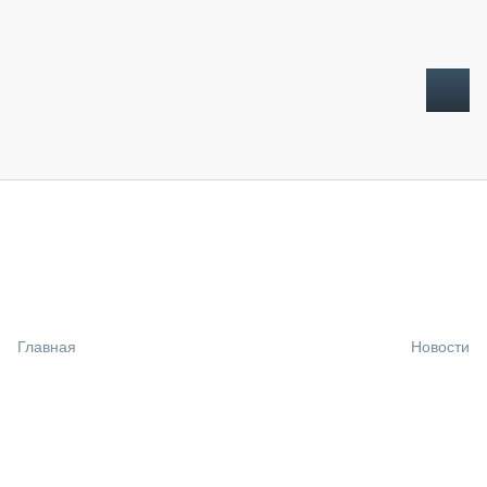
ТОПЛИВНЫЙ КРИЗИС
НОВОСТИ
CTT EXPO 2026
CTT EXPO 2025
КАК ПРОДЛИТЬ ЖИЗНЬ СПЕЦТЕХНИКЕ?
Главная
Новости
АНАЛИТИКА
ОБЗОР РЫНКА
ТЕХНИКА КРУПНЫМ ПЛАНОМ
ИСПЫТАТЕЛИ
ТЕХНОЛОГИИ
ДОРОЖНАЯ ИНДУСТРИЯ