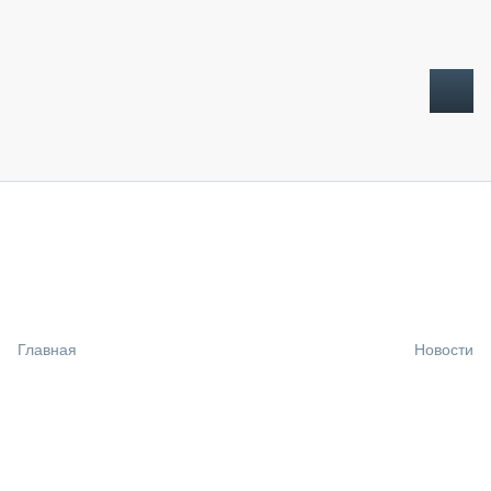
ТОПЛИВНЫЙ КРИЗИС
НОВОСТИ
CTT EXPO 2026
CTT EXPO 2025
КАК ПРОДЛИТЬ ЖИЗНЬ СПЕЦТЕХНИКЕ?
Главная
Новости
АНАЛИТИКА
ОБЗОР РЫНКА
ТЕХНИКА КРУПНЫМ ПЛАНОМ
ИСПЫТАТЕЛИ
ТЕХНОЛОГИИ
ДОРОЖНАЯ ИНДУСТРИЯ