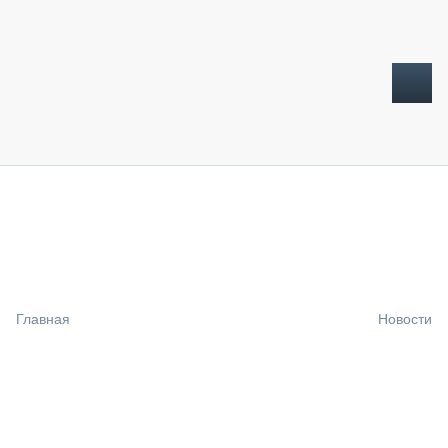
ТОПЛИВНЫЙ КРИЗИС
НОВОСТИ
CTT EXPO 2026
CTT EXPO 2025
КАК ПРОДЛИТЬ ЖИЗНЬ СПЕЦТЕХНИКЕ?
Главная
Новости
АНАЛИТИКА
ОБЗОР РЫНКА
ТЕХНИКА КРУПНЫМ ПЛАНОМ
ИСПЫТАТЕЛИ
ТЕХНОЛОГИИ
ДОРОЖНАЯ ИНДУСТРИЯ