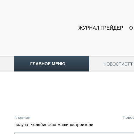
ЖУРНАЛ ГРЕЙДЕР
О
ГЛАВНОЕ МЕНЮ
НОВОСТИ
CTT
ТОПЛИВНЫЙ КРИЗИС
НОВОСТИ
CTT EXPO 2026
CTT EXPO 2025
КАК ПРОДЛИТЬ ЖИЗНЬ СПЕЦТЕХНИКЕ?
Главная
Ново
АНАЛИТИКА
получат челябинские машиностроители
ОБЗОР РЫНКА