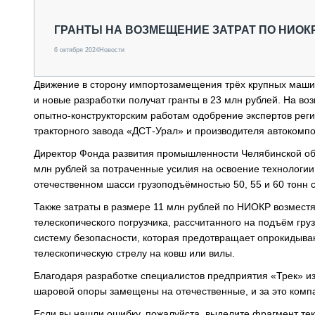
СПЕЦТЕХНИКА И ТРАНСПОРТ
ГРУЗОПЕРЕВОЗКИ
ГРАНТЫ НА ВОЗМЕЩЕНИЕ ЗАТРАТ ПО НИО
ФИНАНСЫ, ЛИЗИНГ, СТРАХОВАНИЕ
6 октября 2024
Новости
ТЕХНИКА КРУПНЫМ ПЛАНОМ
ИСПЫТАТЕЛИ
Движение в сторону импортозамещения трёх крупных маши
ТЕХНОЛОГИИ
и новые разработки получат гранты в 23 млн рублей. На в
ДОРОЖНАЯ ИНДУСТРИЯ
опытно-конструкторским работам одобрение экспертов рег
СЕРВИСМЕНЫ
тракторного завода «ДСТ-Урал» и производителя автокомп
Директор Фонда развития промышленности Челябинской обл
млн рублей за потраченные усилия на освоение технологии
отечественном шасси грузоподъёмностью 50, 55 и 60 тонн 
Также затраты в размере 11 млн рублей по НИОКР возместя
телескопического погрузчика, рассчитанного на подъём гру
систему безопасности, которая предотвращает опрокидыва
телескопическую стрелу на ковш или вилы.
Благодаря разработке специалистов предприятия «Трек» и
шаровой опоры замещены на отечественные, и за это компа
Если вы нашли ошибку, пожалуйста, выделите фрагмент те