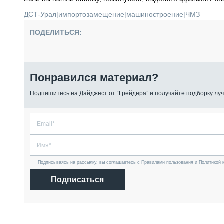
ДСТ-Урал
|
импортозамещение
|
машиностроение
|
ЧМЗ
ПОДЕЛИТЬСЯ:
Понравился материал?
Подпишитесь на Дайджест от “Грейдера” и получайте подборку луч
Подписываясь на рассылку, вы соглашаетесь с Правилами пользования и Политикой 
Подписаться