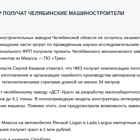
ОБЗОР ПРОШЕДШИХ МЕРОПРИЯТИЙ
КОММУ
БЛИЖАЙШИЕ МЕРОПРИЯТИЯ
ПАССА
КР ПОЛУЧАТ ЧЕЛЯБИНСКИЕ МАШИНОСТРОИТЕЛИ
СЕЛЬХ
ТЕХНИ
КАРЬЕ
ностроительных заводов Челябинской области не осталось незаме
озмещение части затрат по проведённым научно-исследовательским
ЛОГИС
ионального ФРП получили проекты Челябинского механического зав
АВТОМ
онентов из Миасса — ПО «Трек».
КОМПЛ
асти Сергей Казаков отметил, что ЧМЗ получит компенсацию почти
 изготовления и организации серийного производства автокранов н
с телескопическими стрелами длиной не менее 34 метров.
т челябинскому заводу «ДСТ-Урал» за разработку малогабаритног
зов до 4,1 тонны. В полноприводную модель конструкторы интегри
ние машины. Помимо этого, они предусмотрели возможность заме
з Миасса на автомобилях Renault Logan и Lada Largus импортные
ния получит грант в 1 млн рублей.
кста и нажмите
Ctrl+Enter
.