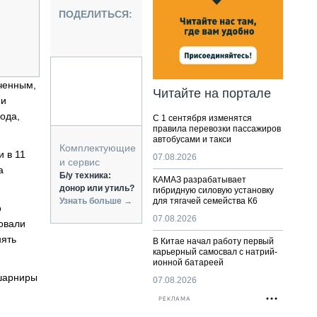
НАЛЬНАЯ ТЕХНИКА
ПОДЕЛИТЬСЯ:
ЖИРСКИЙ ТРАНСПОРТ
ОЗТЕХНИКА
КА СПЕЦИАЛЬНОГО НАЗНАЧЕНИЯ
РНАЯ ТЕХНИКА
ченным,
Читайте на портале
 и
ТИКА И СКЛАД
ода,
С 1 сентября изменятся
АТИЗАЦИЯ И ТЕХНОЛОГИИ
правила перевозки пассажиров
автобусами и такси
ЕКТУЮЩИЕ И СЕРВИС
Комплектующие
 в 11
07.08.2026
и сервис
а
Б/у техника:
КАМАЗ разрабатывает
донор или утиль?
гибридную силовую установку
Узнать больше →
для тягачей семейства К6
о
07.08.2026
ровали
нять
В Китае начал работу первый
карьерный самосвал с натрий-
ионной батареей
 шарниры
07.08.2026
РЕКЛАМА