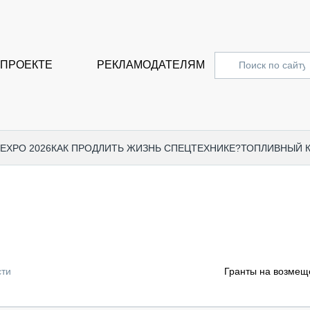
 ПРОЕКТЕ
РЕКЛАМОДАТЕЛЯМ
 EXPO 2026
КАК ПРОДЛИТЬ ЖИЗНЬ СПЕЦТЕХНИКЕ?
ТОПЛИВНЫЙ 
СПЕЦПРОЕКТЫ
СТАТЬ
EXPO CTT 2024
ДОРОЖ
EXPO CTT 2023
ГРУЗО
EXPO CTT 2022
КОММЕ
сти
Гранты на возмещ
КОМТРАНС 2021
ПОДЪЁ
МЕРОПРИЯТИЯ
ПРИЦЕ