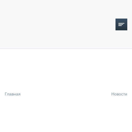
ТОПЛИВНЫЙ КРИЗИС
НОВОСТИ
CTT EXPO 2026
CTT EXPO 2025
КАК ПРОДЛИТЬ ЖИЗНЬ СПЕЦТЕХНИКЕ?
Главная
Новости
АНАЛИТИКА
ОБЗОР РЫНКА
ТЕХНИКА КРУПНЫМ ПЛАНОМ
ИСПЫТАТЕЛИ
ТЕХНОЛОГИИ
ДОРОЖНАЯ ИНДУСТРИЯ