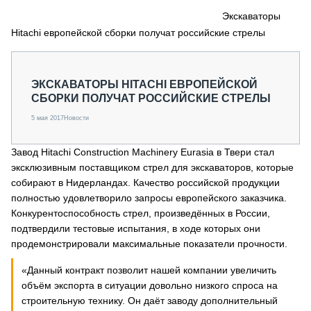
СЕРВИСМЕНЫ
Экскаваторы
Hitachi европейской сборки получат российские стрелы
СПЕЦПРОЕКТЫ
МЕРОПРИЯТИЯ
СТАТЬИ ПО КАТЕГОРИЯМ ТЕХНИКИ
ЭКСКАВАТОРЫ HITACHI ЕВРОПЕЙСКОЙ
О ПРОЕКТЕ
СБОРКИ ПОЛУЧАТ РОССИЙСКИЕ СТРЕЛЫ
5 мая 2017
Новости
Завод Hitachi Construction Machinery Eurasia в Твери стал
эксклюзивным поставщиком стрел для экскаваторов, которые
собирают в Нидерландах. Качество российской продукции
полностью удовлетворило запросы европейского заказчика.
Конкурентоспособность стрел, произведённых в России,
подтвердили тестовые испытания, в ходе которых они
продемонстрировали максимальные показатели прочности.
«Данный контракт позволит нашей компании увеличить
объём экспорта в ситуации довольно низкого спроса на
строительную технику. Он даёт заводу дополнительный