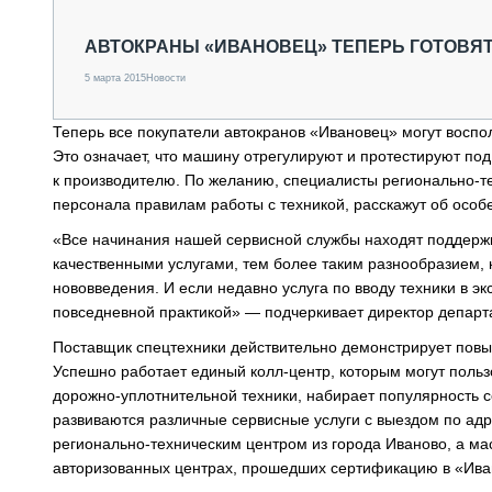
СПЕЦТЕХНИКА И ТРАНСПОРТ
ГРУЗОПЕРЕВОЗКИ
АВТОКРАНЫ «ИВАНОВЕЦ» ТЕПЕРЬ ГОТОВЯТ
ФИНАНСЫ, ЛИЗИНГ, СТРАХОВАНИЕ
5 марта 2015
Новости
ТЕХНИКА КРУПНЫМ ПЛАНОМ
ИСПЫТАТЕЛИ
Теперь все покупатели автокранов «Ивановец» могут воспол
ТЕХНОЛОГИИ
Это означает, что машину отрегулируют и протестируют под
ДОРОЖНАЯ ИНДУСТРИЯ
к производителю. По желанию, специалисты регионально-т
СЕРВИСМЕНЫ
персонала правилам работы с техникой, расскажут об особ
«Все начинания нашей сервисной службы находят поддержк
качественными услугами, тем более таким разнообразием, 
нововведения. И если недавно услуга по вводу техники в э
повседневной практикой» — подчеркивает директор департ
Поставщик спецтехники действительно демонстрирует повыш
Успешно работает единый колл-центр, которым могут польз
дорожно-уплотнительной техники, набирает популярность 
развиваются различные сервисные услуги с выездом по адре
регионально-техническим центром из города Иваново, а м
авторизованных центрах, прошедших сертификацию в «Ивано