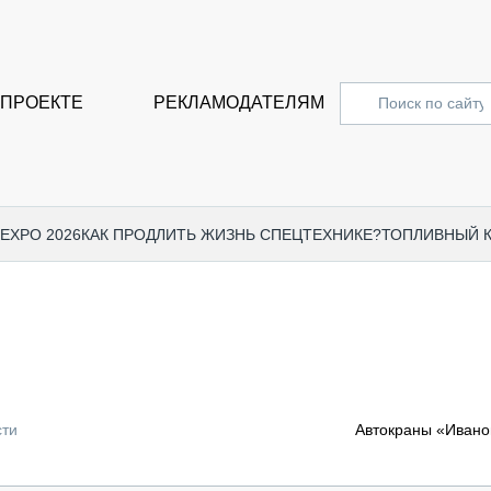
 ПРОЕКТЕ
РЕКЛАМОДАТЕЛЯМ
 EXPO 2026
КАК ПРОДЛИТЬ ЖИЗНЬ СПЕЦТЕХНИКЕ?
ТОПЛИВНЫЙ 
СПЕЦПРОЕКТЫ
СТАТЬ
EXPO CTT 2024
ДОРОЖ
EXPO CTT 2023
ГРУЗО
EXPO CTT 2022
КОММЕ
сти
Автокраны «Иванов
КОМТРАНС 2021
ПОДЪЁ
МЕРОПРИЯТИЯ
ПРИЦЕ