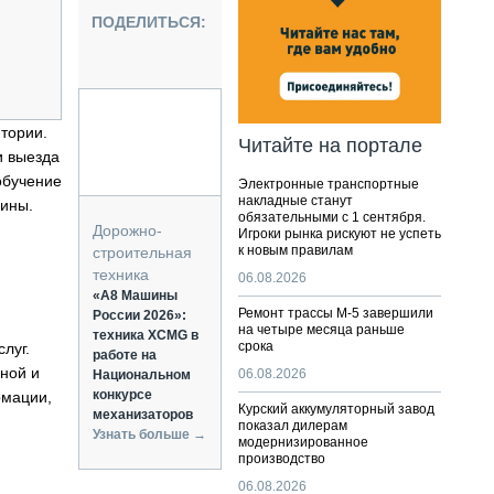
НАЛЬНАЯ ТЕХНИКА
ПОДЕЛИТЬСЯ:
ЖИРСКИЙ ТРАНСПОРТ
ОЗТЕХНИКА
КА СПЕЦИАЛЬНОГО НАЗНАЧЕНИЯ
РНАЯ ТЕХНИКА
итории.
Читайте на портале
и выезда
ТИКА И СКЛАД
обучение
Электронные транспортные
АТИЗАЦИЯ И ТЕХНОЛОГИИ
накладные станут
шины.
обязательными с 1 сентября.
ЕКТУЮЩИЕ И СЕРВИС
Дорожно-
Игроки рынка рискуют не успеть
к новым правилам
строительная
техника
06.08.2026
«А8 Машины
Ремонт трассы М-5 завершили
России 2026»:
на четыре месяца раньше
техника XCMG в
срока
луг.
работе на
ной и
06.08.2026
Национальном
конкурсе
рмации,
Курский аккумуляторный завод
механизаторов
показал дилерам
Узнать больше →
модернизированное
производство
06.08.2026