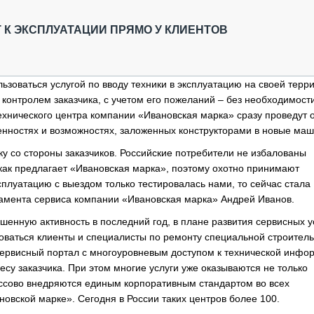
ОБЗОР ПРОШЕДШИХ МЕРОПРИЯТИЙ
КОММУ
БЛИЖАЙШИЕ МЕРОПРИЯТИЯ
ПАССА
 К ЭКСПЛУАТАЦИИ ПРЯМО У КЛИЕНТОВ
СЕЛЬХ
ТЕХНИ
КАРЬЕ
ьзоваться услугой по вводу техники в эксплуатацию на своей терр
 контролем заказчика, с учетом его пожеланий – без необходимост
ЛОГИС
ехнического центра компании «Ивановская марка» сразу проведут 
АВТОМ
енностях и возможностях, заложенных конструкторами в новые ма
КОМПЛ
у со стороны заказчиков. Российские потребители не избалованы
как предлагает «Ивановская марка», поэтому охотно принимают
ксплуатацию с выездом только тестировалась нами, то сейчас стала
амента сервиса компании «Ивановская марка» Андрей Иванов.
енную активность в последний год, в плане развития сервисных ус
оваться клиенты и специалисты по ремонту специальной строитель
сервисный портал с многоуровневым доступом к технической инфо
су заказчика. При этом многие услуги уже оказываются не только
ассово внедряются единым корпоративным стандартом во всех
вской марке». Сегодня в России таких центров более 100.