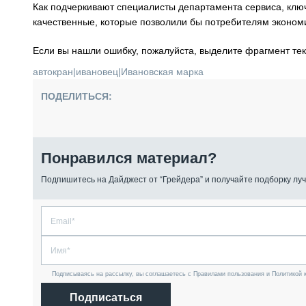
Как подчеркивают специалисты департамента сервиса, ключе
качественные, которые позволили бы потребителям эконом
Если вы нашли ошибку, пожалуйста, выделите фрагмент те
автокран
|
ивановец
|
Ивановская марка
ПОДЕЛИТЬСЯ:
Понравился материал?
Подпишитесь на Дайджест от “Грейдера” и получайте подборку луч
Подписываясь на рассылку, вы соглашаетесь с Правилами пользования и Политикой 
Подписаться