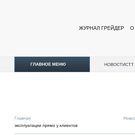
ЖУРНАЛ ГРЕЙДЕР
О
ГЛАВНОЕ МЕНЮ
НОВОСТИ
CTT
ТОПЛИВНЫЙ КРИЗИС
НОВОСТИ
CTT EXPO 2026
CTT EXPO 2025
КАК ПРОДЛИТЬ ЖИЗНЬ СПЕЦТЕХНИКЕ?
Главная
Ново
АНАЛИТИКА
эксплуатации прямо у клиентов
ОБЗОР РЫНКА