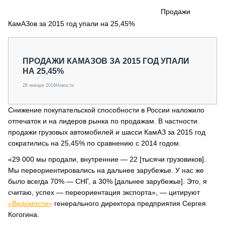
СЕРВИСМЕНЫ
Продажи
КамАЗов за 2015 год упали на 25,45%
СПЕЦПРОЕКТЫ
МЕРОПРИЯТИЯ
СТАТЬИ ПО КАТЕГОРИЯМ ТЕХНИКИ
ПРОДАЖИ КАМАЗОВ ЗА 2015 ГОД УПАЛИ
О ПРОЕКТЕ
НА 25,45%
26 января 2016
Новости
Снижение покупательской способности в России наложило
отпечаток и на лидеров рынка по продажам. В частности.
продажи грузовых автомобилей и шасси КамАЗ за 2015 год
сократились на 25,45% по сравнению с 2014 годом.
«29 000 мы продали, внутренние — 22 [тысячи грузовиков].
Мы переориентировались на дальнее зарубежье. У нас же
было всегда 70% — СНГ, а 30% [дальнее зарубежье]. Это, я
считаю, успех — переориентация экспорта», — цитируют
«Ведомости»
генерального директора предприятия Сергея
Когогина.