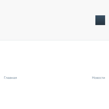
ТОПЛИВНЫЙ КРИЗИС
НОВОСТИ
CTT EXPO 2026
CTT EXPO 2025
КАК ПРОДЛИТЬ ЖИЗНЬ СПЕЦТЕХНИКЕ?
Главная
Новости
АНАЛИТИКА
ОБЗОР РЫНКА
ТЕХНИКА КРУПНЫМ ПЛАНОМ
ИСПЫТАТЕЛИ
ТЕХНОЛОГИИ
ДОРОЖНАЯ ИНДУСТРИЯ