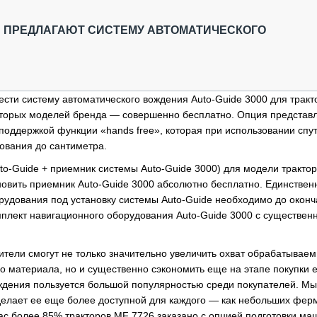
ОБЗОР ПРОШЕДШИХ МЕРОПРИЯТИЙ
КОММУ
БЛИЖАЙШИЕ МЕРОПРИЯТИЯ
ПАССА
 ПРЕДЛАГАЮТ СИСТЕМУ АВТОМАТИЧЕСКОГО
СЕЛЬХ
ТЕХНИ
КАРЬЕ
ести систему автоматического вождения Auto-Guide 3000 для тракт
ЛОГИС
которых моделей бренда — совершенно бесплатно. Опция представ
АВТОМ
поддержкой функции «hands free», которая при использовании спу
КОМПЛ
ования до сантиметра.
uto-Guide + приемник системы Auto-Guide 3000) для модели тракто
новить приемник Auto-Guide 3000 абсолютно бесплатно. Единствен
орудования под установку системы Auto-Guide необходимо до окон
мплект навигационного оборудования Auto-Guide 3000 с существен
ели смогут не только значительно увеличить охват обрабатывае
го материала, но и существенно сэкономить еще на этапе покупки
ождения пользуется большой популярностью среди покупателей. Мы
делает ее еще более доступной для каждого — как небольших фер
час более 85% тракторов MF 7726 заказано с опцией подготовки м