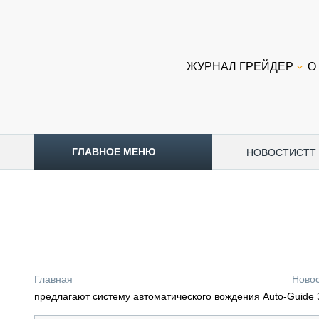
ЖУРНАЛ ГРЕЙДЕР
О
ГЛАВНОЕ МЕНЮ
НОВОСТИ
CTT
ТОПЛИВНЫЙ КРИЗИС
НОВОСТИ
CTT EXPO 2026
CTT EXPO 2025
КАК ПРОДЛИТЬ ЖИЗНЬ СПЕЦТЕХНИКЕ?
Главная
Ново
АНАЛИТИКА
предлагают систему автоматического вождения Auto-Guide 
ОБЗОР РЫНКА