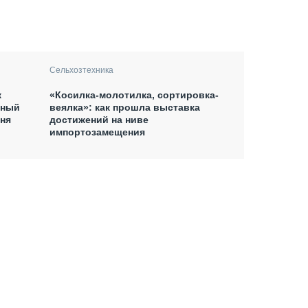
Сельхозтехника
«Косилка-молотилка, сортировка-
к
веялка»: как прошла выставка
рный
достижений на ниве
дня
импортозамещения