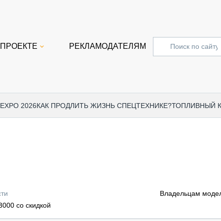
 ПРОЕКТЕ
РЕКЛАМОДАТЕЛЯМ
 EXPO 2026
КАК ПРОДЛИТЬ ЖИЗНЬ СПЕЦТЕХНИКЕ?
ТОПЛИВНЫЙ 
СПЕЦПРОЕКТЫ
СТАТЬ
EXPO CTT 2024
ДОРОЖ
EXPO CTT 2023
ГРУЗО
EXPO CTT 2022
КОММЕ
сти
Владельцам модел
КОМТРАНС 2021
ПОДЪЁ
3000 со скидкой
МЕРОПРИЯТИЯ
ПРИЦЕ