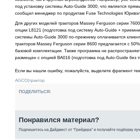
под установку системы Auto-Guide 3000, что является пр
сообщил менеджер по продуктам Fuse Technologies Юривэ
Для других моделей тракторов Massey Ferguson серии 7600
опции L8121 (подготовка под систему Auto-Guide + приемни
системы Auto-Guide 3000 по‑прежнему оплачивается клиен
тракторов Massey Ferguson серии 8600 предлагается с 50% 
базовой комплектации. Также программа не распространяетс
размещен с опцией BA016 (подготовка под Auto-Guide без т
Если вы нашли ошибку, пожалуйста, выделите фрагмент те
AGCO
|
трактор
ПОДЕЛИТЬСЯ:
Понравился материал?
Подпишитесь на Дайджест от “Грейдера” и получайте подборку луч