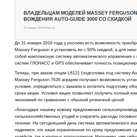
СПЕЦТЕХНИКА И ТРАНСПОРТ
ГРУЗОПЕРЕВОЗКИ
ВЛАДЕЛЬЦАМ МОДЕЛЕЙ MASSEY FERGUSON
ВОЖДЕНИЯ AUTO-GUIDE 3000 СО СКИДКОЙ
ФИНАНСЫ, ЛИЗИНГ, СТРАХОВАНИЕ
ТЕХНИКА КРУПНЫМ ПЛАНОМ
15 января 2016
Новости
ИСПЫТАТЕЛИ
ТЕХНОЛОГИИ
До 31 января 2016 года у россиян есть возможность приобр
ДОРОЖНАЯ ИНДУСТРИЯ
Massey Ferguson и установить ее с 50% скидкой, а для не
СЕРВИСМЕНЫ
собой комплексную систему автоматического управления с 
систем ГЛОНАСС и GPS обеспечивает точность позиционир
Теперь, при заказе опции L8121 (подготовка под систему A
Massey Ferguson 7626 аграрии получают возможность уста
условие, определиться с заказом и оплатить подготовку об
срока акции. Условия акции позволяют получить полный ко
экономией по сравнению с обычной розничной ценой.
«Благодаря нашему новому предложению сельхозпроизводит
сельскохозяйственных угодий и сократить расходы посевно
техники. На сегодняшний день система автоматического в
надеемся, что наше ограниченное по сроку предложение с
хозяйств, так и крупных агрохолдингов. Например, уже сей