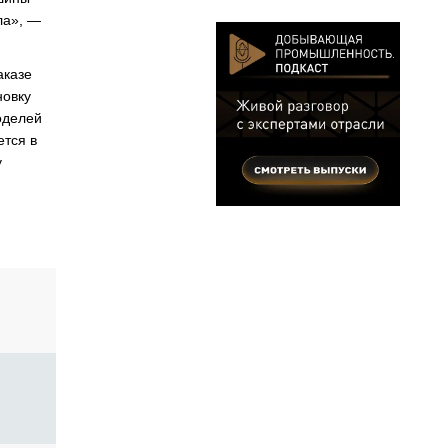
ла», —
аказе
новку
оделей
ется в
у