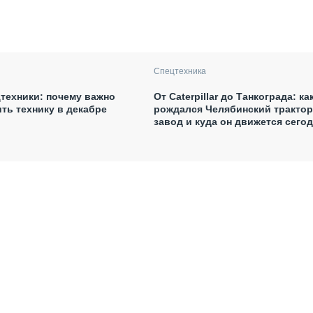
Спецтехника
техники: почему важно
От Caterpillar до Танкограда: ка
ить технику в декабре
рождался Челябинский тракто
завод и куда он движется сего