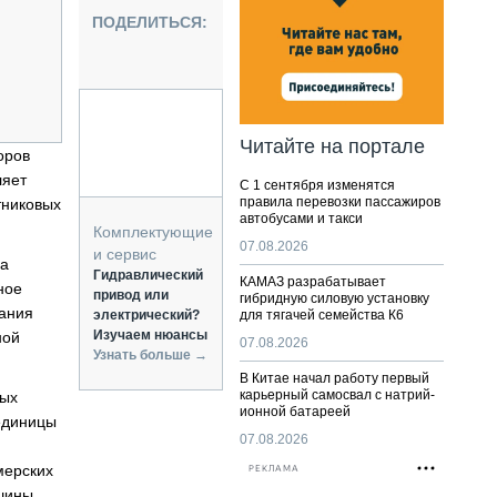
НАЛЬНАЯ ТЕХНИКА
ПОДЕЛИТЬСЯ:
ЖИРСКИЙ ТРАНСПОРТ
ОЗТЕХНИКА
КА СПЕЦИАЛЬНОГО НАЗНАЧЕНИЯ
РНАЯ ТЕХНИКА
Читайте на портале
оров
ТИКА И СКЛАД
ляет
С 1 сентября изменятся
АТИЗАЦИЯ И ТЕХНОЛОГИИ
правила перевозки пассажиров
тниковых
автобусами и такси
ЕКТУЮЩИЕ И СЕРВИС
Комплектующие
07.08.2026
и сервис
ра
Гидравлический
КАМАЗ разрабатывает
ное
привод или
гибридную силовую установку
чания
электрический?
для тягачей семейства К6
Изучаем нюансы
ной
07.08.2026
Узнать больше →
В Китае начал работу первый
карьерный самосвал с натрий-
мых
ионной батареей
 единицы
07.08.2026
мерских
РЕКЛАМА
ашины