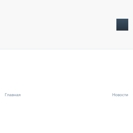
ТОПЛИВНЫЙ КРИЗИС
НОВОСТИ
CTT EXPO 2026
CTT EXPO 2025
КАК ПРОДЛИТЬ ЖИЗНЬ СПЕЦТЕХНИКЕ?
Главная
Новости
АНАЛИТИКА
ОБЗОР РЫНКА
ТЕХНИКА КРУПНЫМ ПЛАНОМ
ИСПЫТАТЕЛИ
ТЕХНОЛОГИИ
ДОРОЖНАЯ ИНДУСТРИЯ