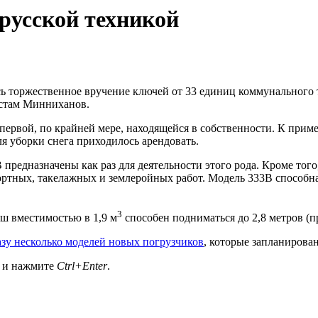
орусской техникой
ось торжественное вручение ключей от 33 единиц коммунального
устам Минниханов.
ервой, по крайней мере, находящейся в собственности. К прим
 уборки снега приходилось арендовать.
едназначены как раз для деятельности этого рода. Кроме того,
ртных, такелажных и землеройных работ. Модель 333В способна 
3
вш вместимостью в 1,9 м
способен подниматься до 2,8 метров (пр
зу несколько моделей новых погрузчиков
, которые запланирова
а и нажмите
Ctrl+Enter
.