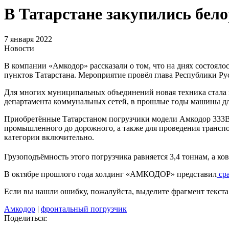
В Татарстане закупились бел
7 января 2022
Новости
В компании «Амкодор» рассказали о том, что на днях состоял
пунктов Татарстана. Мероприятие провёл глава Республики Р
Для многих муниципальных объединений новая техника стала п
департамента коммунальных сетей, в прошлые годы машины для
Приобретённые Татарстаном погрузчики модели Амкодор 333В пр
промышленного до дорожного, а также для проведения транспо
категории включительно.
Грузоподъёмность этого погрузчика равняется 3,4 тоннам, а ко
В октябре прошлого года холдинг «АМКОДОР» представил
сра
Если вы нашли ошибку, пожалуйста, выделите фрагмент текст
Амкодор
|
фронтальный погрузчик
Поделиться: