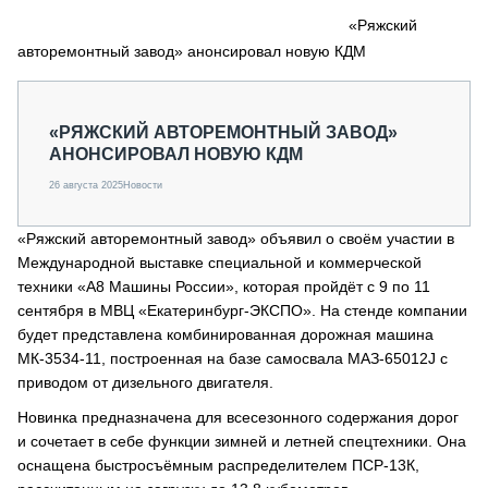
СЕРВИСМЕНЫ
«Ряжский
авторемонтный завод» анонсировал новую КДМ
СПЕЦПРОЕКТЫ
МЕРОПРИЯТИЯ
СТАТЬИ ПО КАТЕГОРИЯМ ТЕХНИКИ
«РЯЖСКИЙ АВТОРЕМОНТНЫЙ ЗАВОД»
О ПРОЕКТЕ
АНОНСИРОВАЛ НОВУЮ КДМ
26 августа 2025
Новости
«Ряжский авторемонтный завод» объявил о своём участии в
Международной выставке специальной и коммерческой
техники «А8 Машины России», которая пройдёт с 9 по 11
сентября в МВЦ «Екатеринбург-ЭКСПО». На стенде компании
будет представлена комбинированная дорожная машина
МК-3534-11, построенная на базе самосвала МАЗ-65012J с
приводом от дизельного двигателя.
Новинка предназначена для всесезонного содержания дорог
и сочетает в себе функции зимней и летней спецтехники. Она
оснащена быстросъёмным распределителем ПСР-13К,