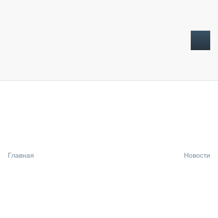
ТОПЛИВНЫЙ КРИЗИС
НОВОСТИ
CTT EXPO 2026
CTT EXPO 2025
КАК ПРОДЛИТЬ ЖИЗНЬ СПЕЦТЕХНИКЕ?
Главная
Новости
АНАЛИТИКА
ОБЗОР РЫНКА
ТЕХНИКА КРУПНЫМ ПЛАНОМ
ИСПЫТАТЕЛИ
ТЕХНОЛОГИИ
ДОРОЖНАЯ ИНДУСТРИЯ