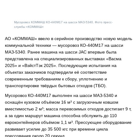
Мусоровоз КОММАШ КО-440M17 на шасси МАЗ-5340. Фото пресс-
службы «КОММАШ»
АО «КОММАШ» ввело в серийное производство новую модель
коммунальной техники — мусоровоз КО-440M17 на шасси
МАЗ-5340. Ранее машина на шасси JAC впервые была
представлена на специализированных выставках «Васма
2025» и «ВэйстТэк 2025». Последующие испытания на
объектах заказчиков подтвердили её соответствие
современным требованиям к сбору, уплотнению и
транспортировке твёрдых бытовых отходов (ТБО).
Мусоровоз КО-440М17 выполнен на шасси МАЗ-5340 и
оснащён кузовом объёмом 16 м³ с загрузочным ковшом
вместимостью 2 м³; масса перевозимых отходов достигает 9 т,
а за один маршрут машина способна обслужить до 110
евроконтейнеров объёмом 1,1 м³. Прессующее оборудование
развивает усилие до 35 500 кгс при времени цикла
прессования около 20 секунд.