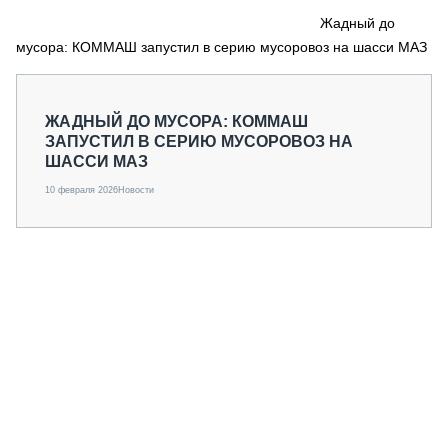
СЕРВИСМЕНЫ
Жадный до
мусора: КОММАШ запустил в серию мусоровоз на шасси МАЗ
СПЕЦПРОЕКТЫ
МЕРОПРИЯТИЯ
СТАТЬИ ПО КАТЕГОРИЯМ ТЕХНИКИ
ЖАДНЫЙ ДО МУСОРА: КОММАШ
О ПРОЕКТЕ
ЗАПУСТИЛ В СЕРИЮ МУСОРОВОЗ НА
ШАССИ МАЗ
10 февраля 2026
Новости