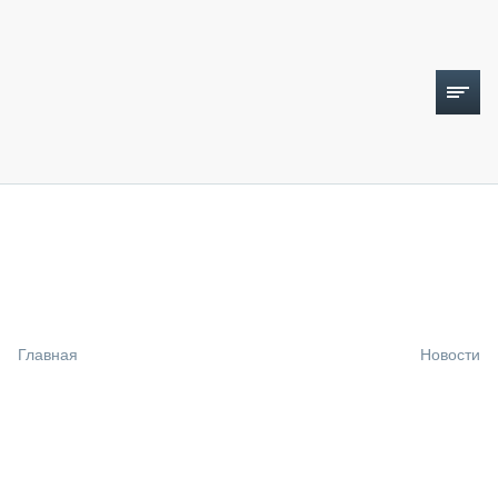
ТОПЛИВНЫЙ КРИЗИС
НОВОСТИ
CTT EXPO 2026
CTT EXPO 2025
КАК ПРОДЛИТЬ ЖИЗНЬ СПЕЦТЕХНИКЕ?
Главная
Новости
АНАЛИТИКА
ОБЗОР РЫНКА
ТЕХНИКА КРУПНЫМ ПЛАНОМ
ИСПЫТАТЕЛИ
ТЕХНОЛОГИИ
ДОРОЖНАЯ ИНДУСТРИЯ