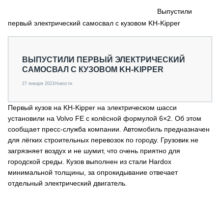
СЕРВИСМЕНЫ
Выпустили
первый электрический самосвал с кузовом KH-Kipper
СПЕЦПРОЕКТЫ
МЕРОПРИЯТИЯ
СТАТЬИ ПО КАТЕГОРИЯМ ТЕХНИКИ
ВЫПУСТИЛИ ПЕРВЫЙ ЭЛЕКТРИЧЕСКИЙ
О ПРОЕКТЕ
САМОСВАЛ С КУЗОВОМ KH-KIPPER
27 января 2021
Новости
Первый кузов на KH-Kipper на электрическом шасси
установили на Volvo FE с колёсной формулой 6×2. Об этом
сообщает пресс-служба компании. Автомобиль предназначен
для лёгких строительных перевозок по городу. Грузовик не
загрязняет воздух и не шумит, что очень приятно для
городской среды. Кузов выполнен из стали Hardox
минимальной толщины, за опрокидывание отвечает
отдельный электрический двигатель.