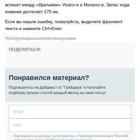
встанет между «братьями» Vivaro-e и Movano-e. Запас хода
новинки достигает 275 км.
Если вы нашли ошибку, пожалуйста, выделите фрагмент
текста и нажмите
Ctrl+Enter
.
Volvo
|
кузов
|
шасси
|
электрогрузовик
ПОДЕЛИТЬСЯ:
Понравился материал?
Подпишитесь на Дайджест от “Грейдера” и получайте
подборку лучших статей каждый месяц на свою почту!
Подписываясь на рассылку, вы соглашаетесь с Правилами пользования и Политикой