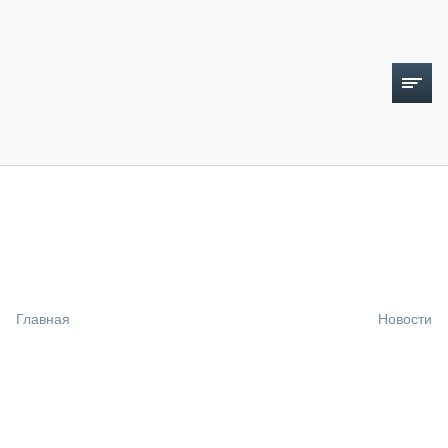
ТОПЛИВНЫЙ КРИЗИС
НОВОСТИ
CTT EXPO 2026
CTT EXPO 2025
КАК ПРОДЛИТЬ ЖИЗНЬ СПЕЦТЕХНИКЕ?
Главная
Новости
АНАЛИТИКА
ОБЗОР РЫНКА
ТЕХНИКА КРУПНЫМ ПЛАНОМ
ИСПЫТАТЕЛИ
ТЕХНОЛОГИИ
ДОРОЖНАЯ ИНДУСТРИЯ