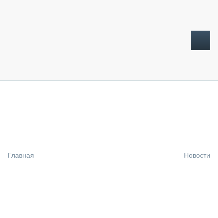
ТОПЛИВНЫЙ КРИЗИС
НОВОСТИ
CTT EXPO 2026
CTT EXPO 2025
КАК ПРОДЛИТЬ ЖИЗНЬ СПЕЦТЕХНИКЕ?
Главная
Новости
АНАЛИТИКА
ОБЗОР РЫНКА
ТЕХНИКА КРУПНЫМ ПЛАНОМ
ИСПЫТАТЕЛИ
ТЕХНОЛОГИИ
ДОРОЖНАЯ ИНДУСТРИЯ