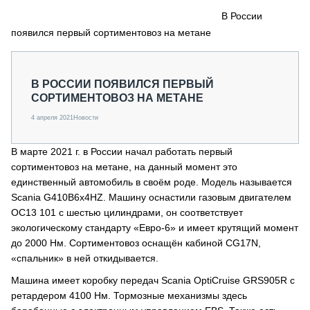
СЕРВИСМЕНЫ
В России
появился первый сортиментовоз на метане
СПЕЦПРОЕКТЫ
МЕРОПРИЯТИЯ
СТАТЬИ ПО КАТЕГОРИЯМ ТЕХНИКИ
В РОССИИ ПОЯВИЛСЯ ПЕРВЫЙ
О ПРОЕКТЕ
СОРТИМЕНТОВОЗ НА МЕТАНЕ
4 апреля 2021
Новости
В марте 2021 г. в России начал работать первый
сортиментовоз на метане, на данный момент это
единственный автомобиль в своём роде. Модель называется
Scania G410B6x4HZ. Машину оснастили газовым двигателем
OC13 101 с шестью цилиндрами, он соответствует
экологическому стандарту «Евро-6» и имеет крутящий момент
до 2000 Нм. Сортиментовоз оснащён кабиной CG17N,
«спальник» в ней откидывается.
Машина имеет коробку передач Scania OptiCruise GRS905R с
ретардером 4100 Нм. Тормозные механизмы здесь