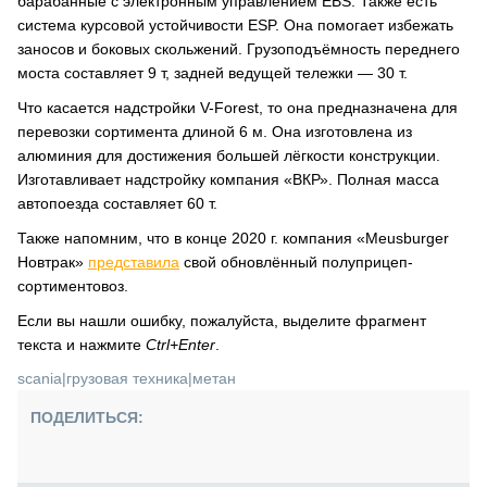
барабанные с электронным управлением EBS. Также есть
система курсовой устойчивости ESP. Она помогает избежать
заносов и боковых скольжений. Грузоподъёмность переднего
моста составляет 9 т, задней ведущей тележки — 30 т.
Что касается надстройки V-Forest, то она предназначена для
перевозки сортимента длиной 6 м. Она изготовлена из
алюминия для достижения большей лёгкости конструкции.
Изготавливает надстройку компания «ВКР». Полная масса
автопоезда составляет 60 т.
Также напомним, что в конце 2020 г. компания «Meusburger
Новтрак»
представила
свой обновлённый полуприцеп-
сортиментовоз.
Если вы нашли ошибку, пожалуйста, выделите фрагмент
текста и нажмите
Ctrl+Enter
.
scania
|
грузовая техника
|
метан
ПОДЕЛИТЬСЯ: