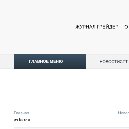
ЖУРНАЛ ГРЕЙДЕР
О
ГЛАВНОЕ МЕНЮ
НОВОСТИ
CTT
ТОПЛИВНЫЙ КРИЗИС
НОВОСТИ
CTT EXPO 2026
CTT EXPO 2025
КАК ПРОДЛИТЬ ЖИЗНЬ СПЕЦТЕХНИКЕ?
Главная
Ново
АНАЛИТИКА
из Китая
ОБЗОР РЫНКА