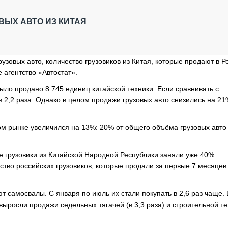
ОБЗОР ПРОШЕДШИХ МЕРОПРИЯТИЙ
КОММУ
БЛИЖАЙШИЕ МЕРОПРИЯТИЯ
ПАССА
ВЫХ АВТО ИЗ КИТАЯ
СЕЛЬХ
ТЕХНИ
КАРЬЕ
зовых авто, количество грузовиков из Китая, которые продают в Р
 агентство «Автостат».
ЛОГИС
АВТОМ
ыло продано 8 745 единиц китайской техники. Если сравнивать с
 2,2 раза. Однако в целом продажи грузовых авто снизились на 21
КОМПЛ
ом рынке увеличился на 13%: 20% от общего объёма грузовых авто
е грузовики из Китайской Народной Республики заняли уже 40%
ство российских грузовиков, которые продали за первые 7 месяцев
т самосвалы. С января по июль их стали покупать в 2,6 раз чаще. 
выросли продажи седельных тягачей (в 3,3 раза) и строительной те