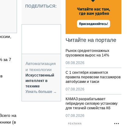
НАЛЬНАЯ ТЕХНИКА
ПОДЕЛИТЬСЯ:
ЖИРСКИЙ ТРАНСПОРТ
ОЗТЕХНИКА
КА СПЕЦИАЛЬНОГО НАЗНАЧЕНИЯ
РНАЯ ТЕХНИКА
оссии,
Читайте на портале
ТИКА И СКЛАД
Рынок среднетоннажных
АТИЗАЦИЯ И ТЕХНОЛОГИИ
грузовиков вырос на 14%
% за 7
ЕКТУЮЩИЕ И СЕРВИС
08.08.2026
Автоматизация
и технологии
С 1 сентября изменятся
Искусственный
 в
правила перевозки пассажиров
интеллект в
автобусами и такси
технике
07.08.2026
Узнать больше →
КАМАЗ разрабатывает
гибридную силовую установку
для тягачей семейства К6
Всего на
07.08.2026
хники (в
РЕКЛАМА