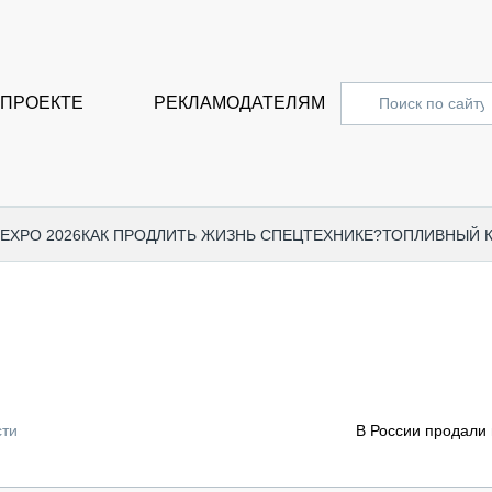
 ПРОЕКТЕ
РЕКЛАМОДАТЕЛЯМ
 EXPO 2026
КАК ПРОДЛИТЬ ЖИЗНЬ СПЕЦТЕХНИКЕ?
ТОПЛИВНЫЙ 
СПЕЦПРОЕКТЫ
СТАТЬ
EXPO CTT 2024
ДОРОЖ
EXPO CTT 2023
ГРУЗО
EXPO CTT 2022
КОММЕ
сти
В России продали 
КОМТРАНС 2021
ПОДЪЁ
МЕРОПРИЯТИЯ
ПРИЦЕ