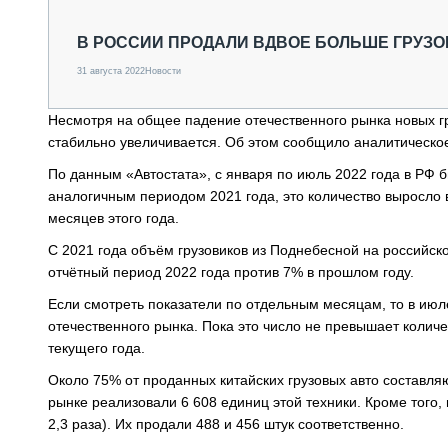
СПЕЦТЕХНИКА И ТРАНСПОРТ
ГРУЗОПЕРЕВОЗКИ
В РОССИИ ПРОДАЛИ ВДВОЕ БОЛЬШЕ ГРУЗО
ФИНАНСЫ, ЛИЗИНГ, СТРАХОВАНИЕ
31 августа 2022
Новости
ТЕХНИКА КРУПНЫМ ПЛАНОМ
ИСПЫТАТЕЛИ
Несмотря на общее падение отечественного рынка новых гру
ТЕХНОЛОГИИ
стабильно увеличивается. Об этом сообщило аналитическое
ДОРОЖНАЯ ИНДУСТРИЯ
СЕРВИСМЕНЫ
По данным «Автостата», с января по июль 2022 года в РФ б
аналогичным периодом 2021 года, это количество выросло в
месяцев этого года.
С 2021 года объём грузовиков из Поднебесной на российск
отчётный период 2022 года против 7% в прошлом году.
Если смотреть показатели по отдельным месяцам, то в июл
отечественного рынка. Пока это число не превышает количе
текущего года.
Около 75% от проданных китайских грузовых авто составляю
рынке реализовали 6 608 единиц этой техники. Кроме того, 
2,3 раза). Их продали 488 и 456 штук соответственно.