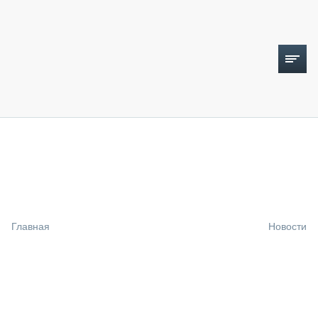
ТОПЛИВНЫЙ КРИЗИС
НОВОСТИ
CTT EXPO 2026
CTT EXPO 2025
КАК ПРОДЛИТЬ ЖИЗНЬ СПЕЦТЕХНИКЕ?
Главная
Новости
АНАЛИТИКА
ОБЗОР РЫНКА
ТЕХНИКА КРУПНЫМ ПЛАНОМ
ИСПЫТАТЕЛИ
ТЕХНОЛОГИИ
ДОРОЖНАЯ ИНДУСТРИЯ