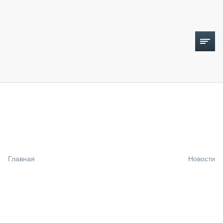
ТОПЛИВНЫЙ КРИЗИС
НОВОСТИ
CTT EXPO 2026
CTT EXPO 2025
КАК ПРОДЛИТЬ ЖИЗНЬ СПЕЦТЕХНИКЕ?
Главная
Новости
АНАЛИТИКА
ОБЗОР РЫНКА
ТЕХНИКА КРУПНЫМ ПЛАНОМ
ИСПЫТАТЕЛИ
ТЕХНОЛОГИИ
ДОРОЖНАЯ ИНДУСТРИЯ