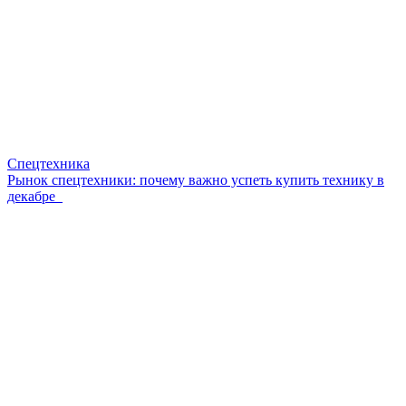
Спецтехника
Рынок спецтехники: почему важно успеть купить технику в
декабре