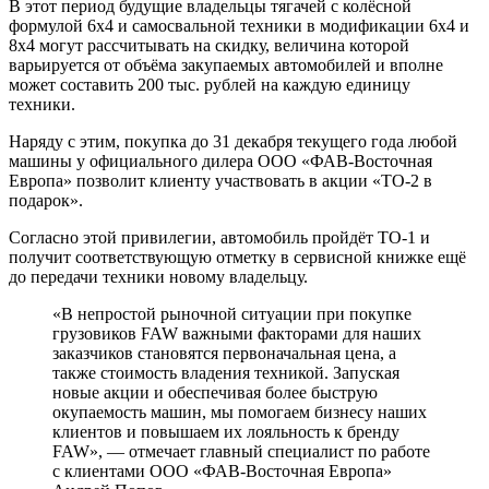
В этот период будущие владельцы тягачей с колёсной
формулой 6х4 и самосвальной техники в модификации 6х4 и
8х4 могут рассчитывать на скидку, величина которой
варьируется от объёма закупаемых автомобилей и вполне
может составить 200 тыс. рублей на каждую единицу
техники.
Наряду с этим, покупка до 31 декабря текущего года любой
машины у официального дилера ООО «ФАВ-Восточная
Европа» позволит клиенту участвовать в акции «ТО-2 в
подарок».
Согласно этой привилегии, автомобиль пройдёт ТО-1 и
получит соответствующую отметку в сервисной книжке ещё
до передачи техники новому владельцу.
«В непростой рыночной ситуации при покупке
грузовиков FAW важными факторами для наших
заказчиков становятся первоначальная цена, а
также стоимость владения техникой. Запуская
новые акции и обеспечивая более быструю
окупаемость машин, мы помогаем бизнесу наших
клиентов и повышаем их лояльность к бренду
FAW», — отмечает главный специалист по работе
с клиентами ООО «ФАВ-Восточная Европа»