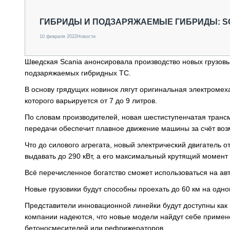
СПЕЦТЕХНИКА И ТРАНСПОРТ
ГРУЗОПЕРЕВОЗКИ
ГИБРИДЫ И ПОДЗАРЯЖАЕМЫЕ ГИБРИДЫ: S
ФИНАНСЫ, ЛИЗИНГ, СТРАХОВАНИЕ
10 февраля 2022
Новости
ТЕХНИКА КРУПНЫМ ПЛАНОМ
ИСПЫТАТЕЛИ
Шведская Scania анонсировала производство новых грузовых
ТЕХНОЛОГИИ
подзаряжаемых гибридных ТС.
ДОРОЖНАЯ ИНДУСТРИЯ
СЕРВИСМЕНЫ
В основу грядущих новинок лягут оригинальная электроме
которого варьируется от 7 до 9 литров.
По словам производителей, новая шестиступенчатая транс
передачи обеспечит плавное движение машины за счёт воз
Что до силового агрегата, новый электрический двигатель о
выдавать до 290 кВт, а его максимальный крутящий момент
Всё перечисленное богатство сможет использоваться на а
Новые грузовики будут способны проехать до 60 км на одно
Представители инновационной линейки будут доступны как в 
компании надеются, что новые модели найдут себе применен
бетоносмесителей или рефрижераторов.