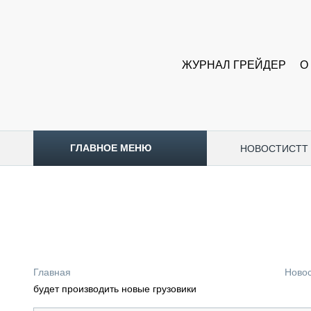
ЖУРНАЛ ГРЕЙДЕР
О
ГЛАВНОЕ МЕНЮ
НОВОСТИ
CTT
ТОПЛИВНЫЙ КРИЗИС
НОВОСТИ
CTT EXPO 2026
CTT EXPO 2025
КАК ПРОДЛИТЬ ЖИЗНЬ СПЕЦТЕХНИКЕ?
Главная
Ново
АНАЛИТИКА
будет производить новые грузовики
ОБЗОР РЫНКА