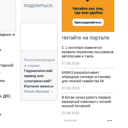
НАЛЬНАЯ ТЕХНИКА
ПОДЕЛИТЬСЯ:
ЖИРСКИЙ ТРАНСПОРТ
ОЗТЕХНИКА
КА СПЕЦИАЛЬНОГО НАЗНАЧЕНИЯ
РНАЯ ТЕХНИКА
ридных и
Читайте на портале
ТИКА И СКЛАД
С 1 сентября изменятся
АТИЗАЦИЯ И ТЕХНОЛОГИИ
м
правила перевозки пассажиров
автобусами и такси
ЕКТУЮЩИЕ И СЕРВИС
Комплектующие
07.08.2026
етарной
и сервис
Гидравлический
.
КАМАЗ разрабатывает
привод или
гибридную силовую установку
бен
электрический?
для тягачей семейства К6
Изучаем нюансы
07.08.2026
Узнать больше →
я ДВС.
В Китае начал работу первый
карьерный самосвал с натрий-
ионной батареей
07.08.2026
и
РЕКЛАМА