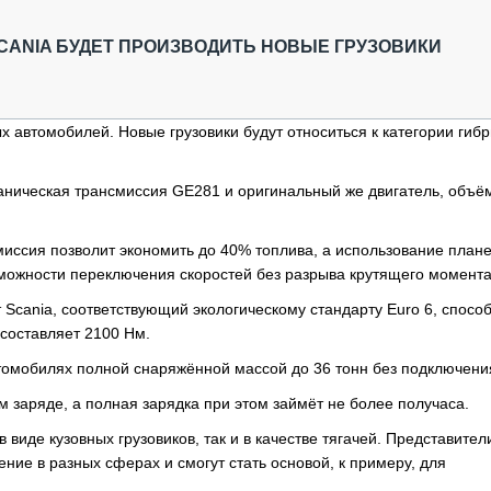
ОБЗОР ПРОШЕДШИХ МЕРОПРИЯТИЙ
КОММУ
БЛИЖАЙШИЕ МЕРОПРИЯТИЯ
ПАССА
CANIA БУДЕТ ПРОИЗВОДИТЬ НОВЫЕ ГРУЗОВИКИ
СЕЛЬХ
ТЕХНИ
КАРЬЕ
 автомобилей. Новые грузовики будут относиться к категории гиб
ЛОГИС
АВТОМ
ханическая трансмиссия GE281 и оригинальный же двигатель, объё
КОМПЛ
миссия позволит экономить до 40% топлива, а использование план
можности переключения скоростей без разрыва крутящего момента
т Scania, соответствующий экологическому стандарту Euro 6, спосо
 составляет 2100 Нм.
втомобилях полной снаряжённой массой до 36 тонн без подключени
м заряде, а полная зарядка при этом займёт не более получаса.
виде кузовных грузовиков, так и в качестве тягачей. Представител
ие в разных сферах и смогут стать основой, к примеру, для