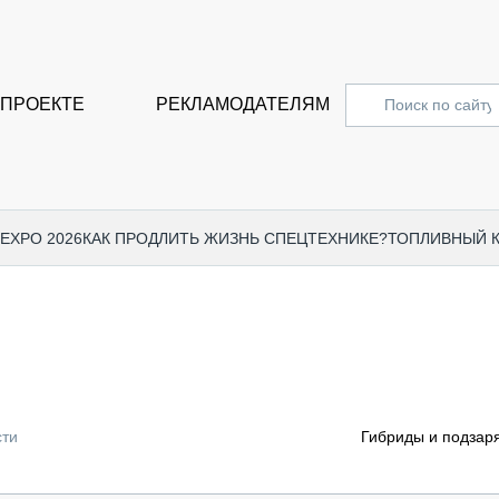
 ПРОЕКТЕ
РЕКЛАМОДАТЕЛЯМ
 EXPO 2026
КАК ПРОДЛИТЬ ЖИЗНЬ СПЕЦТЕХНИКЕ?
ТОПЛИВНЫЙ 
СПЕЦПРОЕКТЫ
СТАТЬ
EXPO CTT 2024
ДОРОЖ
EXPO CTT 2023
ГРУЗО
EXPO CTT 2022
КОММЕ
сти
Гибриды и подзар
КОМТРАНС 2021
ПОДЪЁ
МЕРОПРИЯТИЯ
ПРИЦЕ