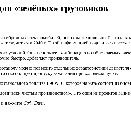
 для «зелёных» грузовиков
 для гибридных электромобилей, показала технологию, благодаря
ет случиться к 2040 г. Такой информацией поделилась пресс-с
очих условий. Она использует комбинацию возобновляемых элек
чно быстро, добавляет производитель.
иоэтанолу можно повысить отдельные характеристики двигателя
что способствует пропуску зажигания при холодном пуске.
оэтанольного топлива E90W10, которое на 90% состоит из биоэт
логически чистым производством». Это один из проектов Мини
а и нажмите
Ctrl+Enter
.