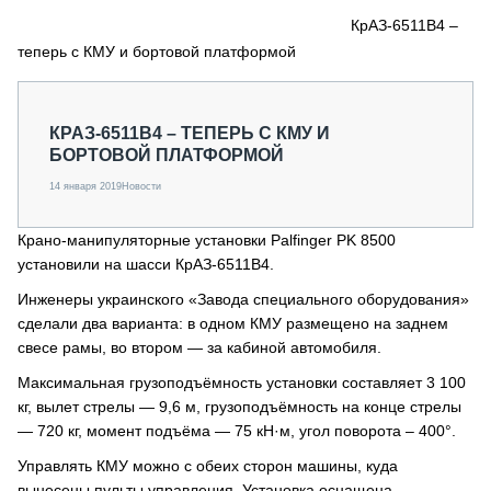
СЕРВИСМЕНЫ
КрАЗ-6511В4 –
теперь с КМУ и бортовой платформой
СПЕЦПРОЕКТЫ
МЕРОПРИЯТИЯ
СТАТЬИ ПО КАТЕГОРИЯМ ТЕХНИКИ
КРАЗ-6511В4 – ТЕПЕРЬ С КМУ И
О ПРОЕКТЕ
БОРТОВОЙ ПЛАТФОРМОЙ
14 января 2019
Новости
Крано-манипуляторные установки Palfinger PK 8500
установили на шасси КрАЗ-6511В4.
Инженеры украинского «Завода специального оборудования»
сделали два варианта: в одном КМУ размещено на заднем
свесе рамы, во втором — за кабиной автомобиля.
Максимальная грузоподъёмность установки составляет 3 100
кг, вылет стрелы — 9,6 м, грузоподъёмность на конце стрелы
— 720 кг, момент подъёма — 75 кН·м, угол поворота – 400°.
Управлять КМУ можно с обеих сторон машины, куда
вынесены пульты управления. Установка оснащена