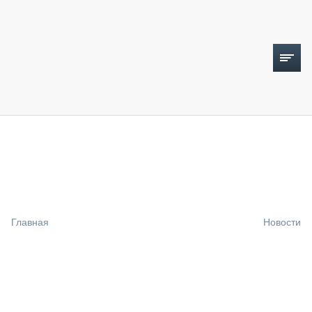
ТОПЛИВНЫЙ КРИЗИС
НОВОСТИ
CTT EXPO 2026
CTT EXPO 2025
КАК ПРОДЛИТЬ ЖИЗНЬ СПЕЦТЕХНИКЕ?
Главная
Новости
АНАЛИТИКА
ОБЗОР РЫНКА
ТЕХНИКА КРУПНЫМ ПЛАНОМ
ИСПЫТАТЕЛИ
ТЕХНОЛОГИИ
ДОРОЖНАЯ ИНДУСТРИЯ