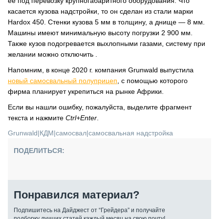
её под перевозку крупногабаритного оборудования. Что
касается кузова надстройки, то он сделан из стали марки
Hardox 450. Стенки кузова 5 мм в толщину, а днище — 8 мм.
Машины имеют минимальную высоту погрузки 2 900 мм.
Также кузов подогревается выхлопными газами, систему при
желании можно отключить .
Напомним, в конце 2020 г. компания Grunwald выпустила
новый самосвальный полуприцеп
, с помощью которого
фирма планирует укрепиться на рынке Африки.
Если вы нашли ошибку, пожалуйста, выделите фрагмент
текста и нажмите
Ctrl+Enter
.
Grunwald
|
КДМ
|
самосвал
|
самосвальная надстройка
ПОДЕЛИТЬСЯ:
Понравился материал?
Подпишитесь на Дайджест от “Грейдера” и получайте
подборку лучших статей каждый месяц на свою почту!