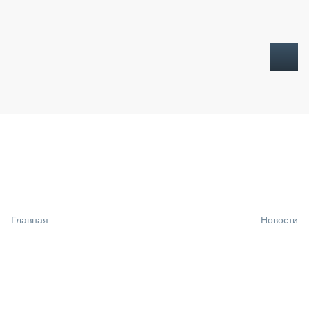
ТОПЛИВНЫЙ КРИЗИС
НОВОСТИ
CTT EXPO 2026
CTT EXPO 2025
КАК ПРОДЛИТЬ ЖИЗНЬ СПЕЦТЕХНИКЕ?
Главная
Новости
АНАЛИТИКА
ОБЗОР РЫНКА
ТЕХНИКА КРУПНЫМ ПЛАНОМ
ИСПЫТАТЕЛИ
ТЕХНОЛОГИИ
ДОРОЖНАЯ ИНДУСТРИЯ