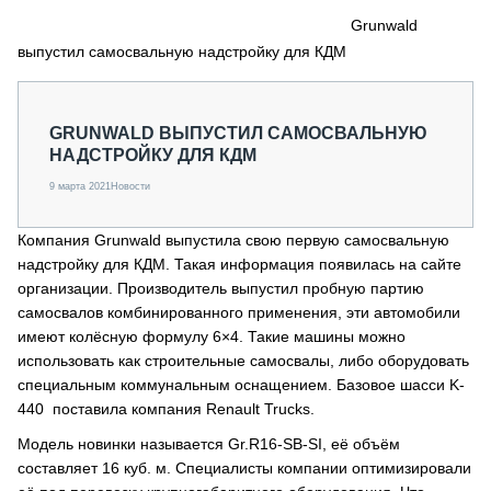
СЕРВИСМЕНЫ
Grunwald
выпустил самосвальную надстройку для КДМ
СПЕЦПРОЕКТЫ
МЕРОПРИЯТИЯ
СТАТЬИ ПО КАТЕГОРИЯМ ТЕХНИКИ
GRUNWALD ВЫПУСТИЛ САМОСВАЛЬНУЮ
О ПРОЕКТЕ
НАДСТРОЙКУ ДЛЯ КДМ
9 марта 2021
Новости
Компания Grunwald выпустила свою первую самосвальную
надстройку для КДМ. Такая информация появилась на сайте
организации. Производитель выпустил пробную партию
самосвалов комбинированного применения, эти автомобили
имеют колёсную формулу 6×4. Такие машины можно
использовать как строительные самосвалы, либо оборудовать
специальным коммунальным оснащением. Базовое шасси K-
440 поставила компания Renault Trucks.
Модель новинки называется Gr.R16-SB-SI, её объём
составляет 16 куб. м. Специалисты компании оптимизировали