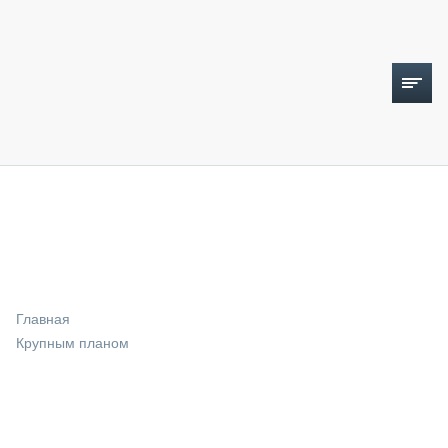
ТОПЛИВНЫЙ КРИЗИС
НОВОСТИ
CTT EXPO 2026
CTT EXPO 2025
КАК ПРОДЛИТЬ ЖИЗНЬ СПЕЦТЕХНИКЕ?
Главная
АНАЛИТИКА
Крупным планом
ОБЗОР РЫНКА
ТЕХНИКА КРУПНЫМ ПЛАНОМ
ИСПЫТАТЕЛИ
ТЕХНОЛОГИИ
ДОРОЖНАЯ ИНДУСТРИЯ