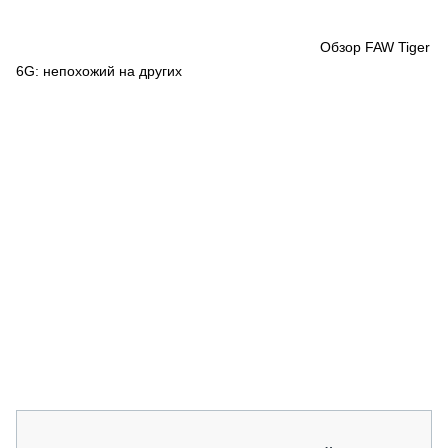
СЕРВИСМЕНЫ
СПЕЦПРОЕКТЫ
Обзор FAW Tiger
МЕРОПРИЯТИЯ
6G: непохожий на других
СТАТЬИ ПО КАТЕГОРИЯМ ТЕХНИКИ
О ПРОЕКТЕ