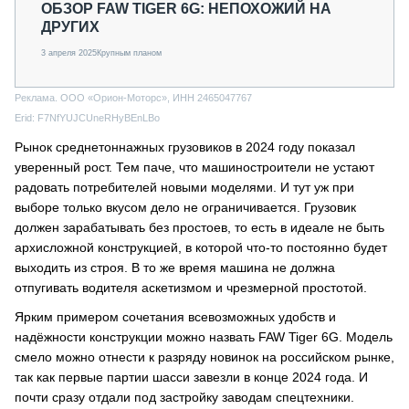
ОБЗОР FAW TIGER 6G: НЕПОХОЖИЙ НА
ДРУГИХ
3 апреля 2025
Крупным планом
Реклама. ООО «Орион-Моторс», ИНН 2465047767
Erid: F7NfYUJCUneRHyBEnLBo
Рынок среднетоннажных грузовиков в 2024 году показал
уверенный рост. Тем паче, что машиностроители не устают
радовать потребителей новыми моделями. И тут уж при
выборе только вкусом дело не ограничивается. Грузовик
должен зарабатывать без простоев, то есть в идеале не быть
архисложной конструкцией, в которой что-то постоянно будет
выходить из строя. В то же время машина не должна
отпугивать водителя аскетизмом и чрезмерной простотой.
Ярким примером сочетания всевозможных удобств и
надёжности конструкции можно назвать FAW Tiger 6G. Модель
смело можно отнести к разряду новинок на российском рынке,
так как первые партии шасси завезли в конце 2024 года. И
почти сразу отдали под застройку заводам спецтехники.