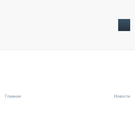
ТОПЛИВНЫЙ КРИЗИС
НОВОСТИ
CTT EXPO 2026
CTT EXPO 2025
КАК ПРОДЛИТЬ ЖИЗНЬ СПЕЦТЕХНИКЕ?
Главная
Новости
АНАЛИТИКА
ОБЗОР РЫНКА
ТЕХНИКА КРУПНЫМ ПЛАНОМ
ИСПЫТАТЕЛИ
ТЕХНОЛОГИИ
ДОРОЖНАЯ ИНДУСТРИЯ