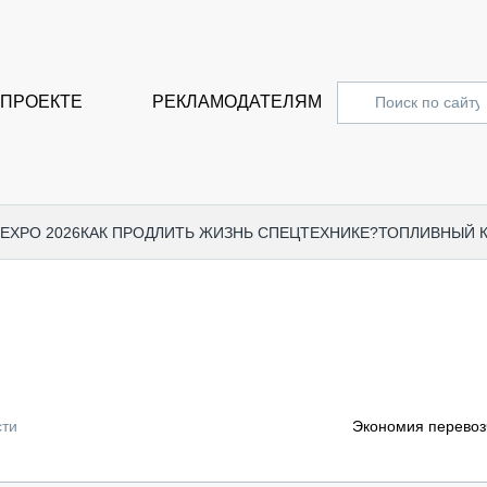
 ПРОЕКТЕ
РЕКЛАМОДАТЕЛЯМ
 EXPO 2026
КАК ПРОДЛИТЬ ЖИЗНЬ СПЕЦТЕХНИКЕ?
ТОПЛИВНЫЙ 
СПЕЦПРОЕКТЫ
СТАТЬ
EXPO CTT 2024
ДОРОЖ
EXPO CTT 2023
ГРУЗО
EXPO CTT 2022
КОММЕ
сти
Экономия перевоз
КОМТРАНС 2021
ПОДЪЁ
МЕРОПРИЯТИЯ
ПРИЦЕ