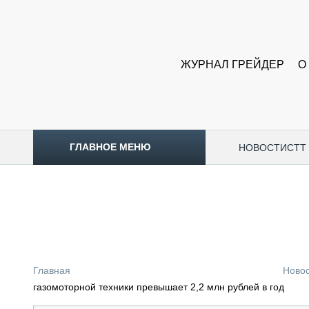
ЖУРНАЛ ГРЕЙДЕР
О
ГЛАВНОЕ МЕНЮ
НОВОСТИ
CTT
ТОПЛИВНЫЙ КРИЗИС
НОВОСТИ
CTT EXPO 2026
CTT EXPO 2025
КАК ПРОДЛИТЬ ЖИЗНЬ СПЕЦТЕХНИКЕ?
Главная
Ново
АНАЛИТИКА
газомоторной техники превышает 2,2 млн рублей в год
ОБЗОР РЫНКА