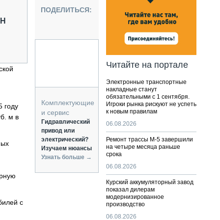
НАЛЬНАЯ ТЕХНИКА
ПОДЕЛИТЬСЯ:
ЖИРСКИЙ ТРАНСПОРТ
ЛН
ОЗТЕХНИКА
КА СПЕЦИАЛЬНОГО НАЗНАЧЕНИЯ
РНАЯ ТЕХНИКА
Читайте на портале
ской
ТИКА И СКЛАД
Электронные транспортные
АТИЗАЦИЯ И ТЕХНОЛОГИИ
накладные станут
обязательными с 1 сентября.
ЕКТУЮЩИЕ И СЕРВИС
Комплектующие
Игроки рынка рискуют не успеть
5 году
к новым правилам
и сервис
б. м в
Гидравлический
06.08.2026
привод или
электрический?
Ремонт трассы М-5 завершили
ных
на четыре месяца раньше
Изучаем нюансы
срока
Узнать больше →
06.08.2026
орную
Курский аккумуляторный завод
показал дилерам
модернизированное
билей с
производство
06.08.2026