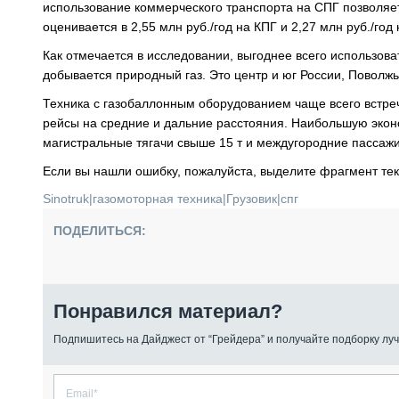
использование коммерческого транспорта на СПГ позволяет 
оценивается в 2,55 млн руб./год на КПГ и 2,27 млн руб./год 
Как отмечается в исследовании, выгоднее всего использова
добывается природный газ. Это центр и юг России, Поволжь
Техника с газобаллонным оборудованием чаще всего встре
рейсы на средние и дальние расстояния. Наибольшую эконо
магистральные тягачи свыше 15 т и междугородние пассажи
Если вы нашли ошибку, пожалуйста, выделите фрагмент те
Sinotruk
|
газомоторная техника
|
Грузовик
|
спг
ПОДЕЛИТЬСЯ:
Понравился материал?
Подпишитесь на Дайджест от “Грейдера” и получайте подборку луч