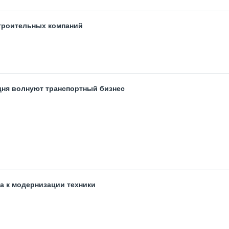
троительных компаний
одня волнуют транспортный бизнес
та к модернизации техники