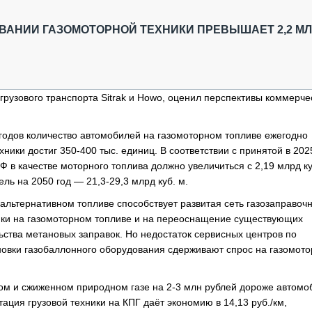
ОБЗОР ПРОШЕДШИХ МЕРОПРИЯТИЙ
КОММУ
БЛИЖАЙШИЕ МЕРОПРИЯТИЯ
ПАССА
ВАНИИ ГАЗОМОТОРНОЙ ТЕХНИКИ ПРЕВЫШАЕТ 2,2 М
СЕЛЬХ
ТЕХНИ
КАРЬЕ
грузового транспорта Sitrak и Howo, оценил перспективы коммерче
ЛОГИС
АВТОМ
 годов количество автомобилей на газомоторном топливе ежегодно
КОМПЛ
хники достиг 350-400 тыс. единиц. В соответствии с принятой в 202
Ф в качестве моторного топлива должно увеличиться с 2,19 млрд ку
ель на 2050 год — 21,3-29,3 млрд куб. м.
 альтернативном топливе способствует развитая сеть газозаправоч
ики на газомоторном топливе и на переоснащение существующих
ства метановых заправок. Но недостаток сервисных центров по
новки газобаллонного оборудования сдерживают спрос на газомот
ом и сжиженном природном газе на 2-3 млн рублей дороже автомо
ция грузовой техники на КПГ даёт экономию в 14,13 руб./км,