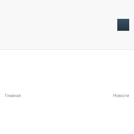
ТОПЛИВНЫЙ КРИЗИС
НОВОСТИ
CTT EXPO 2026
CTT EXPO 2025
КАК ПРОДЛИТЬ ЖИЗНЬ СПЕЦТЕХНИКЕ?
Главная
Новости
АНАЛИТИКА
ОБЗОР РЫНКА
ТЕХНИКА КРУПНЫМ ПЛАНОМ
ИСПЫТАТЕЛИ
ТЕХНОЛОГИИ
ДОРОЖНАЯ ИНДУСТРИЯ