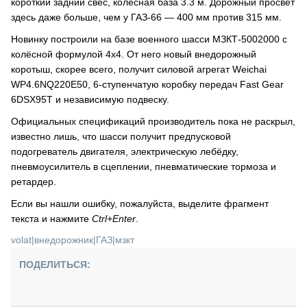
короткий задний свес, колёсная база 3.3 м. Дорожный просвет
здесь даже больше, чем у ГАЗ-66 — 400 мм против 315 мм.
Новинку построили на базе военного шасси МЗКТ-5002000 с
колёсной формулой 4х4. От него новый внедорожный
коротыш, скорее всего, получит силовой агрегат Weichai
WP4.6NQ220E50, 6-ступенчатую коробку передач Fast Gear
6DSX95T и независимую подвеску.
Официальных спецификаций производитель пока не раскрыл,
известно лишь, что шасси получит предпусковой
подогреватель двигателя, электрическую лебёдку,
пневмоусилитель в сцеплении, пневматические тормоза и
ретардер.
Если вы нашли ошибку, пожалуйста, выделите фрагмент
текста и нажмите
Ctrl+Enter
.
volat
|
внедорожник
|
ГАЗ
|
мзкт
ПОДЕЛИТЬСЯ: