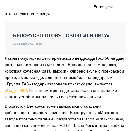
СЕРВИСМЕНЫ
Белорусы
готовят свою «шишигу»
СПЕЦПРОЕКТЫ
МЕРОПРИЯТИЯ
СТАТЬИ ПО КАТЕГОРИЯМ ТЕХНИКИ
БЕЛОРУСЫ ГОТОВЯТ СВОЮ «ШИШИГУ»
О ПРОЕКТЕ
20 декабря 2021
Новости
Лавры популярнейшего армейского вездехода ГАЗ-66 не дают
покоя многим производителям. Бескапотная компоновка,
короткая колёсная база, высокий клиренс вкупе с прекрасной
проходимостью сделали этот автомобиль легендарным.
«Группа ГАЗ» модернизировала конструкцию, выпустив
«Садко NEXT»
, и несмотря на детские болезни и наличие
капота у этой модели появились свои поклонники.
В братской Беларуси тоже задумались о создании
собственного аналога «шишиги». Конструкторы «Минского
завода колёсных тягачей» разработали шасси МЗКТ-4503КМ,
внешне очень похожего на ГАЗ-66. Такая бескапотная кабина,