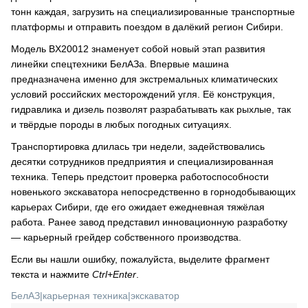
тонн каждая, загрузить на специализированные транспортные
платформы и отправить поездом в далёкий регион Сибири.
Модель BX20012 знаменует собой новый этап развития
линейки спецтехники БелАЗа. Впервые машина
предназначена именно для экстремальных климатических
условий российских месторождений угля. Её конструкция,
гидравлика и дизель позволят разрабатывать как рыхлые, так
и твёрдые породы в любых погодных ситуациях.
Транспортировка длилась три недели, задействовались
десятки сотрудников предприятия и специализированная
техника. Теперь предстоит проверка работоспособности
новенького экскаватора непосредственно в горнодобывающих
карьерах Сибири, где его ожидает ежедневная тяжёлая
работа. Ранее завод представил инновационную разработку
— карьерный грейдер собственного производства.
Если вы нашли ошибку, пожалуйста, выделите фрагмент
текста и нажмите
Ctrl+Enter
.
БелАЗ
|
карьерная техника
|
экскаватор