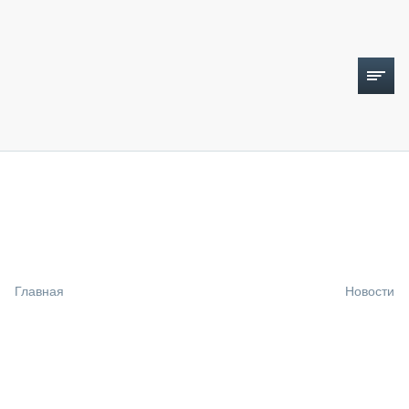
ТОПЛИВНЫЙ КРИЗИС
НОВОСТИ
CTT EXPO 2026
CTT EXPO 2025
КАК ПРОДЛИТЬ ЖИЗНЬ СПЕЦТЕХНИКЕ?
Главная
Новости
АНАЛИТИКА
ОБЗОР РЫНКА
ТЕХНИКА КРУПНЫМ ПЛАНОМ
ИСПЫТАТЕЛИ
ТЕХНОЛОГИИ
ДОРОЖНАЯ ИНДУСТРИЯ