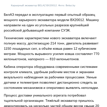
Карьерный экскаватор BELAZ BX20012. Фото: Belaz.by
БелАЗ передал в эксплуатацию первый опытный образец
мощного карьерного экскаватора модели BX20012. Машину
направили на один из угольных разрезов крупнейшей
российской добывающей компании СУЭК.
Технические характеристики нового экскаватора включают
полную массу, достигающую 214 тонн, двигатель развивает
1150 лошадиных сил, а объём ковша равен 12 кубическим
метрам. Мощность вырывного усилия ковша составляет 770
килоньютонов, напорного — 810 килоньютонов.
Кабина оператора оборудована современными системами
контроля климата, удобным рабочим местом и экранами
визуального наблюдения за рабочими процессами. Умные
датчики и телеметрия позволяют дистанционно следить за
состоянием механизмов и оперативно выявлять неполадки.
Процесс доставки уникального агрегата потребовал
тщательной организации. Тяжёлый экскаватор пришлось
демонтировать на несколько частей общим весом свыше 20