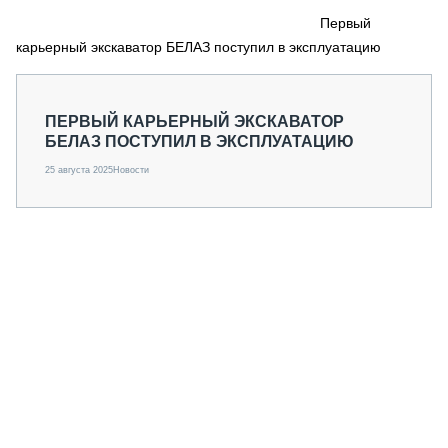
СЕРВИСМЕНЫ
Первый
карьерный экскаватор БЕЛАЗ поступил в эксплуатацию
СПЕЦПРОЕКТЫ
МЕРОПРИЯТИЯ
СТАТЬИ ПО КАТЕГОРИЯМ ТЕХНИКИ
ПЕРВЫЙ КАРЬЕРНЫЙ ЭКСКАВАТОР
О ПРОЕКТЕ
БЕЛАЗ ПОСТУПИЛ В ЭКСПЛУАТАЦИЮ
25 августа 2025
Новости