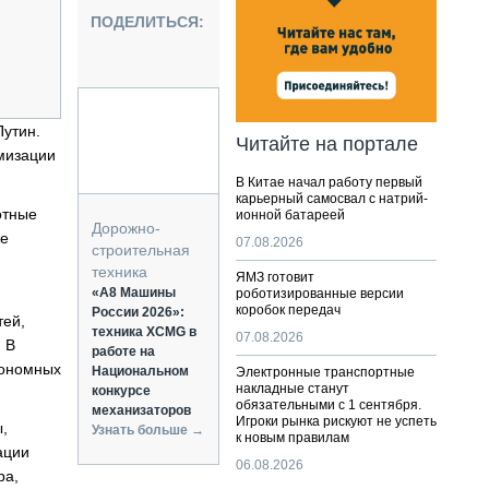
НАЛЬНАЯ ТЕХНИКА
ПОДЕЛИТЬСЯ:
ЖИРСКИЙ ТРАНСПОРТ
ОЗТЕХНИКА
КА СПЕЦИАЛЬНОГО НАЗНАЧЕНИЯ
РНАЯ ТЕХНИКА
Путин.
Читайте на портале
мизации
ТИКА И СКЛАД
В Китае начал работу первый
АТИЗАЦИЯ И ТЕХНОЛОГИИ
карьерный самосвал с натрий-
отные
ионной батареей
ЕКТУЮЩИЕ И СЕРВИС
Дорожно-
же
07.08.2026
строительная
техника
ЯМЗ готовит
«А8 Машины
роботизированные версии
коробок передач
России 2026»:
тей,
техника XCMG в
07.08.2026
 В
работе на
тономных
Национальном
Электронные транспортные
накладные станут
конкурсе
обязательными с 1 сентября.
механизаторов
Игроки рынка рискуют не успеть
,
Узнать больше →
к новым правилам
ации
06.08.2026
ра,