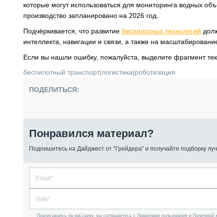
которые могут использоваться для мониторинга водных объ
производство запланировано на 2026 год.
Подчёркивается, что развитие
беспилотных технологий
долж
интеллекта, навигации и связи, а также на масштабировани
Если вы нашли ошибку, пожалуйста, выделите фрагмент те
беспилотный транспорт
|
логистика
|
роботизация
ПОДЕЛИТЬСЯ:
Понравился материал?
Подпишитесь на Дайджест от “Грейдера” и получайте подборку луч
Подписываясь на рассылку, вы соглашаетесь с Правилами пользования и Политикой 