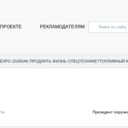
 ПРОЕКТЕ
РЕКЛАМОДАТЕЛЯМ
 EXPO 2026
КАК ПРОДЛИТЬ ЖИЗНЬ СПЕЦТЕХНИКЕ?
ТОПЛИВНЫЙ 
СПЕЦПРОЕКТЫ
СТАТЬ
EXPO CTT 2024
ДОРОЖ
EXPO CTT 2023
ГРУЗО
EXPO CTT 2022
КОММЕ
сти
Президент поручи
КОМТРАНС 2021
ПОДЪЁ
МЕРОПРИЯТИЯ
ПРИЦЕ