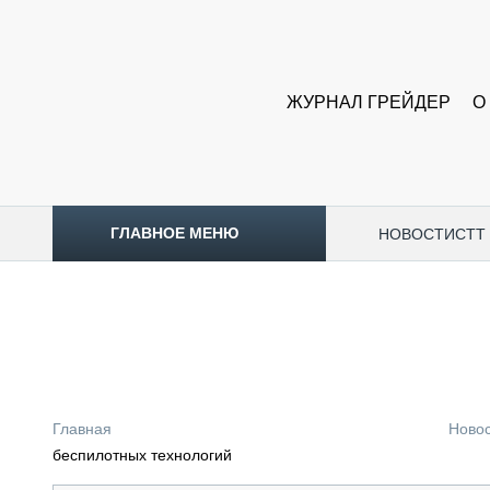
ЖУРНАЛ ГРЕЙДЕР
О
ГЛАВНОЕ МЕНЮ
НОВОСТИ
CTT
ТОПЛИВНЫЙ КРИЗИС
НОВОСТИ
CTT EXPO 2026
CTT EXPO 2025
КАК ПРОДЛИТЬ ЖИЗНЬ СПЕЦТЕХНИКЕ?
Главная
Ново
АНАЛИТИКА
беспилотных технологий
ОБЗОР РЫНКА