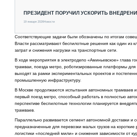
СПЕЦТЕХНИКА И ТРАНСПОРТ
ГРУЗОПЕРЕВОЗКИ
ПРЕЗИДЕНТ ПОРУЧИЛ УСКОРИТЬ ВНЕДРЕН
ФИНАНСЫ, ЛИЗИНГ, СТРАХОВАНИЕ
19 января 2026
Новости
ТЕХНИКА КРУПНЫМ ПЛАНОМ
ИСПЫТАТЕЛИ
Соответствующие задачи были обозначены по итогам совещ
ТЕХНОЛОГИИ
Власти рассматривают беспилотные решения как один из 
ДОРОЖНАЯ ИНДУСТРИЯ
затрат и снижения нагрузки на транспортные сети.
СЕРВИСМЕНЫ
В ходе мероприятия в электродепо «Аминьевское» глава г
трамваи, поезда метро, роботизированные платформы для д
выходят за рамки экспериментальных проектов и постепенн
промышленную инфраструктуру.
В Москве продолжаются испытания автономных трамваев и 
первый поезд метро, способный работать в полностью авто
перспективе беспилотные технологии планируется внедрят
трамваев.
Параллельно развивается сегмент автономной доставки и с
предназначенные для перевозки малых грузов на короткие
логистики «последней мили» и снижения зависимости от ку