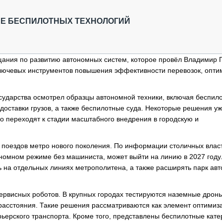
ОБЗОР ПРОШЕДШИХ МЕРОПРИЯТИЙ
КОММУ
БЛИЖАЙШИЕ МЕРОПРИЯТИЯ
ПАССА
ИЕ БЕСПИЛОТНЫХ ТЕХНОЛОГИЙ
СЕЛЬХ
ТЕХНИ
КАРЬЕ
ания по развитию автономных систем, которое провёл Владимир 
ключевых инструментов повышения эффективности перевозок, опти
ЛОГИС
АВТОМ
осударства осмотрел образцы автономной техники, включая беспил
КОМПЛ
оставки грузов, а также беспилотные суда. Некоторые решения у
о переходят к стадии масштабного внедрения в городскую и
поездов метро нового поколения. По информации столичных влас
номном режиме без машиниста, может выйти на линию в 2027 году.
ь на отдельных линиях метрополитена, а также расширять парк ав
ервисных роботов. В крупных городах тестируются наземные дроны
 расстояния. Такие решения рассматриваются как элемент оптимиз
рьерского транспорта. Кроме того, представлены беспилотные кате