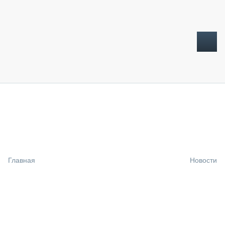
ТОПЛИВНЫЙ КРИЗИС
НОВОСТИ
CTT EXPO 2026
CTT EXPO 2025
КАК ПРОДЛИТЬ ЖИЗНЬ СПЕЦТЕХНИКЕ?
Главная
Новости
АНАЛИТИКА
ОБЗОР РЫНКА
ТЕХНИКА КРУПНЫМ ПЛАНОМ
ИСПЫТАТЕЛИ
ТЕХНОЛОГИИ
ДОРОЖНАЯ ИНДУСТРИЯ