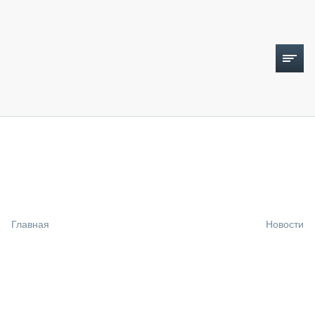
ТОПЛИВНЫЙ КРИЗИС
НОВОСТИ
CTT EXPO 2026
CTT EXPO 2025
КАК ПРОДЛИТЬ ЖИЗНЬ СПЕЦТЕХНИКЕ?
Главная
Новости
АНАЛИТИКА
ОБЗОР РЫНКА
ТЕХНИКА КРУПНЫМ ПЛАНОМ
ИСПЫТАТЕЛИ
ТЕХНОЛОГИИ
ДОРОЖНАЯ ИНДУСТРИЯ