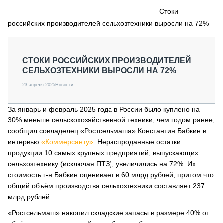
СЕРВИСМЕНЫ
Стоки
российских производителей сельхозтехники выросли на 72%
СПЕЦПРОЕКТЫ
МЕРОПРИЯТИЯ
СТАТЬИ ПО КАТЕГОРИЯМ ТЕХНИКИ
СТОКИ РОССИЙСКИХ ПРОИЗВОДИТЕЛЕЙ
О ПРОЕКТЕ
СЕЛЬХОЗТЕХНИКИ ВЫРОСЛИ НА 72%
23 апреля 2025
Новости
За январь и февраль 2025 года в России было куплено на
30% меньше сельскохозяйственной техники, чем годом ранее,
сообщил совладелец «Ростсельмаша» Константин Бабкин в
интервью
«Коммерсанту»
. Нераспроданные остатки
продукции 10 самых крупных предприятий, выпускающих
сельхозтехнику (исключая ПТЗ), увеличились на 72%. Их
стоимость г-н Бабкин оценивает в 60 млрд рублей, притом что
общий объём производства сельхозтехники составляет 237
млрд рублей.
«Ростсельмаш» накопил складские запасы в размере 40% от