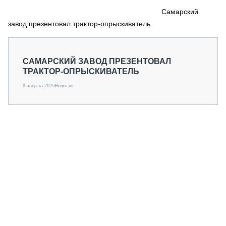
СЕРВИСМЕНЫ
Самарский
завод презентовал трактор-опрыскиватель
СПЕЦПРОЕКТЫ
МЕРОПРИЯТИЯ
СТАТЬИ ПО КАТЕГОРИЯМ ТЕХНИКИ
САМАРСКИЙ ЗАВОД ПРЕЗЕНТОВАЛ
О ПРОЕКТЕ
ТРАКТОР-ОПРЫСКИВАТЕЛЬ
9 августа 2025
Новости