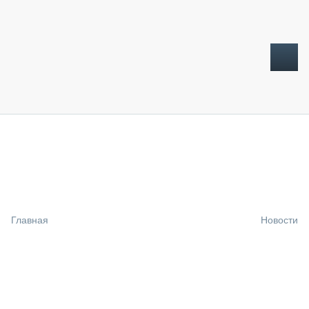
ТОПЛИВНЫЙ КРИЗИС
НОВОСТИ
CTT EXPO 2026
CTT EXPO 2025
КАК ПРОДЛИТЬ ЖИЗНЬ СПЕЦТЕХНИКЕ?
Главная
Новости
АНАЛИТИКА
ОБЗОР РЫНКА
ТЕХНИКА КРУПНЫМ ПЛАНОМ
ИСПЫТАТЕЛИ
ТЕХНОЛОГИИ
ДОРОЖНАЯ ИНДУСТРИЯ