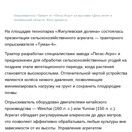
Опрыскиватель «Туман» от «Пегас-Агро» на выставке «День поля» в
Челябинской области. Фото igrader.ru
На площадке технопарка «Жигулевская долина» состоялась
презентация сельскохозяйственного агрегата — тракторного
опрыскивателя «Туман-4».
Трактор разработан специалистами завода «Пегас-Агро» и
предназначен для обработки сельскохозяйственных угодий на
позднем этапе вегетационного периода, когда растения
становятся высокорослыми. Отличительной чертой устройства
являются колёса низкого давления, позволяющие
минимизировать нагрузку на грунт и сохранить плодородие
почвы.
Опрыскиватель оборудован двигателями китайского
производства — Weichai (160 л. с.) или Yunnai (150 л. с.).
Агрегат обладает регулируемым клиренсом до двух метров,
что позволяет эффективно обрабатывать любые культуры вне
зависимости от их высоты. Управление агрегатом