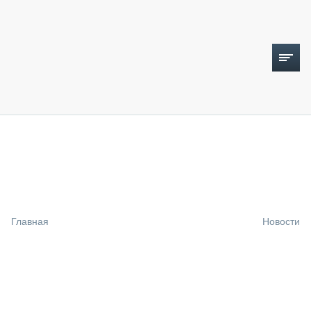
ТОПЛИВНЫЙ КРИЗИС
НОВОСТИ
CTT EXPO 2026
CTT EXPO 2025
КАК ПРОДЛИТЬ ЖИЗНЬ СПЕЦТЕХНИКЕ?
Главная
Новости
АНАЛИТИКА
ОБЗОР РЫНКА
ТЕХНИКА КРУПНЫМ ПЛАНОМ
ИСПЫТАТЕЛИ
ТЕХНОЛОГИИ
ДОРОЖНАЯ ИНДУСТРИЯ