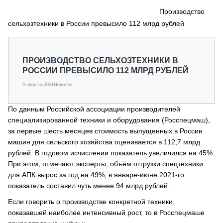
СЕРВИСМЕНЫ
Производство
сельхозтехники в России превысило 112 млрд рублей
СПЕЦПРОЕКТЫ
МЕРОПРИЯТИЯ
СТАТЬИ ПО КАТЕГОРИЯМ ТЕХНИКИ
ПРОИЗВОДСТВО СЕЛЬХОЗТЕХНИКИ В
О ПРОЕКТЕ
РОССИИ ПРЕВЫСИЛО 112 МЛРД РУБЛЕЙ
9 августа 2021
Новости
По данным Российской ассоциации производителей
специализированной техники и оборудования (Росспецмаш),
за первые шесть месяцев стоимость выпущенных в России
машин для сельского хозяйства оценивается в 112,7 млрд
рублей. В годовом исчислении показатель увеличился на 45%.
При этом, отмечают эксперты, объём отгрузки спецтехники
для АПК вырос за год на 49%, в январе-июне 2021-го
показатель составил чуть менее 94 млрд рублей.
Если говорить о производстве конкретной техники,
показавшей наиболее интенсивный рост, то в Росспецмаше