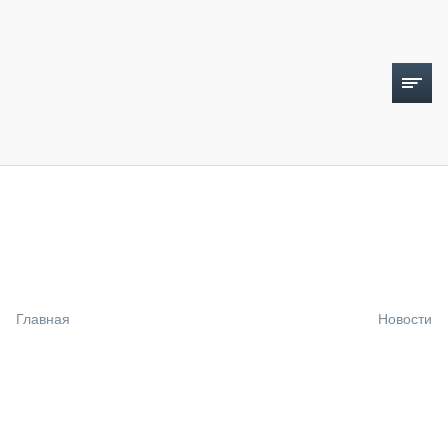
ТОПЛИВНЫЙ КРИЗИС
НОВОСТИ
CTT EXPO 2026
CTT EXPO 2025
КАК ПРОДЛИТЬ ЖИЗНЬ СПЕЦТЕХНИКЕ?
Главная
Новости
АНАЛИТИКА
ОБЗОР РЫНКА
ТЕХНИКА КРУПНЫМ ПЛАНОМ
ИСПЫТАТЕЛИ
ТЕХНОЛОГИИ
ДОРОЖНАЯ ИНДУСТРИЯ