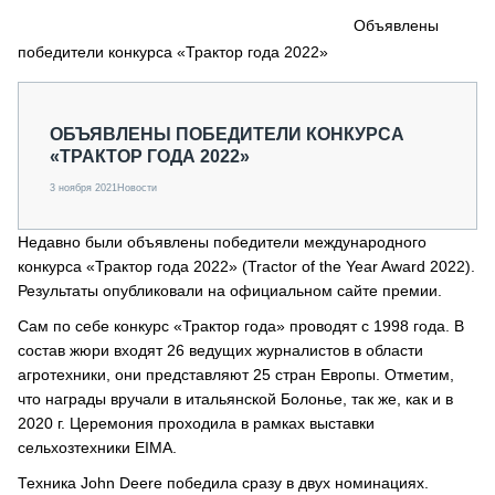
СЕРВИСМЕНЫ
Объявлены
победители конкурса «Трактор года 2022»
СПЕЦПРОЕКТЫ
МЕРОПРИЯТИЯ
СТАТЬИ ПО КАТЕГОРИЯМ ТЕХНИКИ
ОБЪЯВЛЕНЫ ПОБЕДИТЕЛИ КОНКУРСА
О ПРОЕКТЕ
«ТРАКТОР ГОДА 2022»
3 ноября 2021
Новости
Недавно были объявлены победители международного
конкурса «Трактор года 2022» (Tractor of the Year Award 2022).
Результаты опубликовали на официальном сайте премии.
Сам по себе конкурс «Трактор года» проводят с 1998 года. В
состав жюри входят 26 ведущих журналистов в области
агротехники, они представляют 25 стран Европы. Отметим,
что награды вручали в итальянской Болонье, так же, как и в
2020 г. Церемония проходила в рамках выставки
сельхозтехники EIMA.
Техника John Deere победила сразу в двух номинациях.