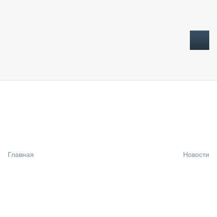
ТОПЛИВНЫЙ КРИЗИС
НОВОСТИ
CTT EXPO 2026
CTT EXPO 2025
КАК ПРОДЛИТЬ ЖИЗНЬ СПЕЦТЕХНИКЕ?
Главная
Новости
АНАЛИТИКА
ОБЗОР РЫНКА
ТЕХНИКА КРУПНЫМ ПЛАНОМ
ИСПЫТАТЕЛИ
ТЕХНОЛОГИИ
ДОРОЖНАЯ ИНДУСТРИЯ