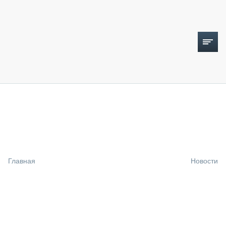
ТОПЛИВНЫЙ КРИЗИС
НОВОСТИ
CTT EXPO 2026
CTT EXPO 2025
КАК ПРОДЛИТЬ ЖИЗНЬ СПЕЦТЕХНИКЕ?
Главная
Новости
АНАЛИТИКА
ОБЗОР РЫНКА
ТЕХНИКА КРУПНЫМ ПЛАНОМ
ИСПЫТАТЕЛИ
ТЕХНОЛОГИИ
ДОРОЖНАЯ ИНДУСТРИЯ