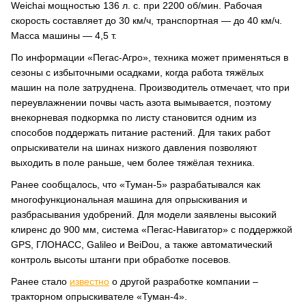
Weichai мощностью 136 л. с. при 2200 об/мин. Рабочая
скорость составляет до 30 км/ч, транспортная — до 40 км/ч.
Масса машины — 4,5 т.
По информации «Пегас-Агро», техника может применяться в
сезоны с избыточными осадками, когда работа тяжёлых
машин на поле затруднена. Производитель отмечает, что при
переувлажнении почвы часть азота вымывается, поэтому
внекорневая подкормка по листу становится одним из
способов поддержать питание растений. Для таких работ
опрыскиватели на шинах низкого давления позволяют
выходить в поле раньше, чем более тяжёлая техника.
Ранее сообщалось, что «Туман-5» разрабатывался как
многофункциональная машина для опрыскивания и
разбрасывания удобрений. Для модели заявлены высокий
клиренс до 900 мм, система «Пегас-Навигатор» с поддержкой
GPS, ГЛОНАСС, Galileo и BeiDou, а также автоматический
контроль высоты штанги при обработке посевов.
Ранее стало
известно
о другой разработке компании –
тракторном опрыскивателе «Туман-4».