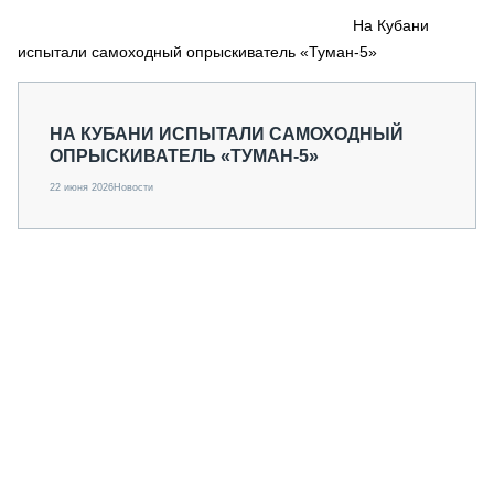
СЕРВИСМЕНЫ
На Кубани
испытали самоходный опрыскиватель «Туман-5»
СПЕЦПРОЕКТЫ
МЕРОПРИЯТИЯ
СТАТЬИ ПО КАТЕГОРИЯМ ТЕХНИКИ
НА КУБАНИ ИСПЫТАЛИ САМОХОДНЫЙ
О ПРОЕКТЕ
ОПРЫСКИВАТЕЛЬ «ТУМАН-5»
22 июня 2026
Новости