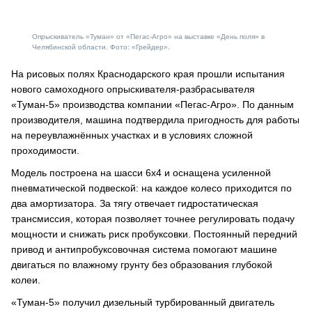
Опрыскиватель «Туман» от «Пегас-Агро» на выставке «День поля» в
Челябинской области. Фото: «Грейдер».
На рисовых полях Краснодарского края прошли испытания
нового самоходного опрыскивателя-разбрасывателя
«Туман-5» производства компании «Пегас-Агро». По данным
производителя, машина подтвердила пригодность для работы
на переувлажнённых участках и в условиях сложной
проходимости.
Модель построена на шасси 6х4 и оснащена усиленной
пневматической подвеской: на каждое колесо приходится по
два амортизатора. За тягу отвечает гидростатическая
трансмиссия, которая позволяет точнее регулировать подачу
мощности и снижать риск пробуксовки. Постоянный передний
привод и антипробуксовочная система помогают машине
двигаться по влажному грунту без образования глубокой
колеи.
«Туман-5» получил дизельный турбированный двигатель