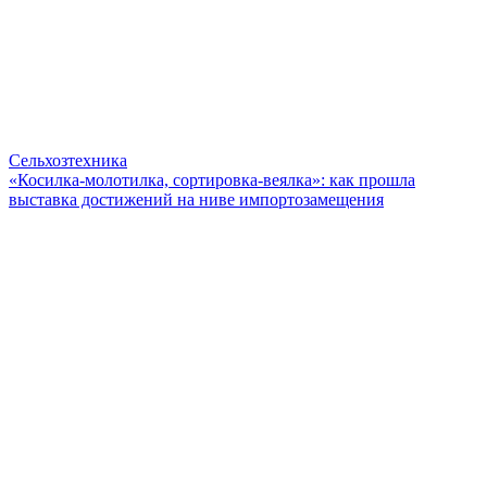
Сельхозтехника
«Косилка-молотилка, сортировка-веялка»: как прошла
выставка достижений на ниве импортозамещения