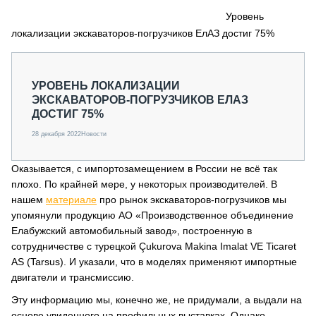
СЕРВИСМЕНЫ
Уровень
локализации экскаваторов-погрузчиков ЕлАЗ достиг 75%
СПЕЦПРОЕКТЫ
МЕРОПРИЯТИЯ
СТАТЬИ ПО КАТЕГОРИЯМ ТЕХНИКИ
УРОВЕНЬ ЛОКАЛИЗАЦИИ
О ПРОЕКТЕ
ЭКСКАВАТОРОВ-ПОГРУЗЧИКОВ ЕЛАЗ
ДОСТИГ 75%
28 декабря 2022
Новости
Оказывается, с импортозамещением в России не всё так
плохо. По крайней мере, у некоторых производителей. В
нашем
материале
про рынок экскаваторов-погрузчиков мы
упомянули продукцию АО «Производственное объединение
Елабужский автомобильный завод», построенную в
сотрудничестве с турецкой Çukurova Makina Imalat VE Ticaret
AS (Tarsus). И указали, что в моделях применяют импортные
двигатели и трансмиссию.
Эту информацию мы, конечно же, не придумали, а выдали на
основе увиденного на профильных выставках. Однако,