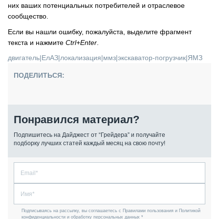
них ваших потенциальных потребителей и отраслевое
сообщество.
Если вы нашли ошибку, пожалуйста, выделите фрагмент
текста и нажмите
Ctrl+Enter
.
двигатель
|
ЕлАЗ
|
локализация
|
ммз
|
экскаватор-погрузчик
|
ЯМЗ
ПОДЕЛИТЬСЯ:
Понравился материал?
Подпишитесь на Дайджест от “Грейдера” и получайте
подборку лучших статей каждый месяц на свою почту!
Подписываясь на рассылку, вы соглашаетесь с Правилами пользования и Политикой
конфиденциальности и обработку персональных данных *