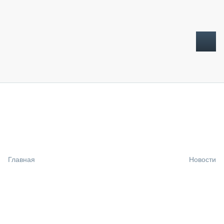
ТОПЛИВНЫЙ КРИЗИС
НОВОСТИ
CTT EXPO 2026
CTT EXPO 2025
КАК ПРОДЛИТЬ ЖИЗНЬ СПЕЦТЕХНИКЕ?
Главная
Новости
АНАЛИТИКА
ОБЗОР РЫНКА
ТЕХНИКА КРУПНЫМ ПЛАНОМ
ИСПЫТАТЕЛИ
ТЕХНОЛОГИИ
ДОРОЖНАЯ ИНДУСТРИЯ