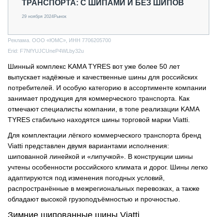
ТРАНСПОРТА: С ШИПАМИ И БЕЗ ШИПОВ
29 ноября 2024
Рынок
Реклама. ООО «ЮМС», ИНН 7706205700
Erid: F7NfYUJCUneP4WLby32u
Шинный комплекс KAMA TYRES вот уже более 50 лет
выпускает надёжные и качественные шины для российских
потребителей. И особую категорию в ассортименте компании
занимает продукция для коммерческого транспорта. Как
отмечают специалисты компании, в топе реализации KAMA
TYRES стабильно находятся шины торговой марки Viatti.
Для комплектации лёгкого коммерческого транспорта бренд
Viatti представлен двумя вариантами исполнения:
шипованной линейкой и «липучкой». В конструкции шины
учтены особенности российского климата и дорог. Шины легко
адаптируются под изменения погодных условий,
распространённые в межрегиональных перевозках, а также
обладают высокой грузоподъёмностью и прочностью.
Зимние шипованные шины Viatti