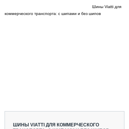
СЕРВИСМЕНЫ
Шины Viatti для
коммерческого транспорта: с шипами и без шипов
СПЕЦПРОЕКТЫ
МЕРОПРИЯТИЯ
СТАТЬИ ПО КАТЕГОРИЯМ ТЕХНИКИ
О ПРОЕКТЕ
ШИНЫ VIATTI ДЛЯ КОММЕРЧЕСКОГО