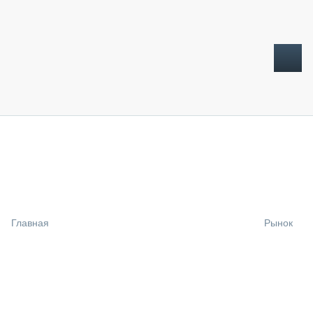
ТОПЛИВНЫЙ КРИЗИС
НОВОСТИ
CTT EXPO 2026
CTT EXPO 2025
КАК ПРОДЛИТЬ ЖИЗНЬ СПЕЦТЕХНИКЕ?
Главная
Рынок
АНАЛИТИКА
ОБЗОР РЫНКА
ТЕХНИКА КРУПНЫМ ПЛАНОМ
ИСПЫТАТЕЛИ
ТЕХНОЛОГИИ
ДОРОЖНАЯ ИНДУСТРИЯ