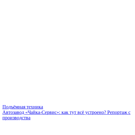
Подъёмная техника
Автозавод «Чайка-Сервис»: как тут всё устроено? Репортаж с
производства