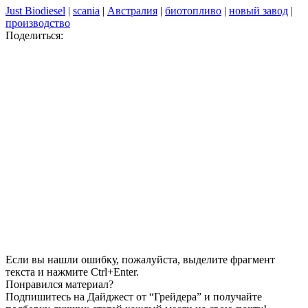
Just Biodiesel
|
scania
|
Австралия
|
биотопливо
|
новый завод
|
производство
Поделиться:
Если вы нашли ошибку, пожалуйста, выделите фрагмент
текста и нажмите Ctrl+Enter.
Понравился материал?
Подпишитесь на Дайджест от “Грейдера” и получайте