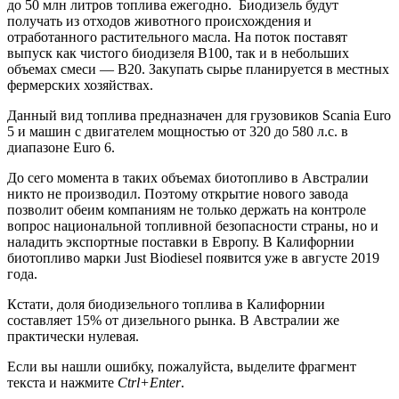
до 50 млн литров топлива ежегодно. Биодизель будут
получать из отходов животного происхождения и
отработанного растительного масла. На поток поставят
выпуск как чистого биодизеля В100, так и в небольших
объемах смеси — В20. Закупать сырье планируется в местных
фермерских хозяйствах.
Данный вид топлива предназначен для грузовиков Scania Euro
5 и машин с двигателем мощностью от 320 до 580 л.с. в
диапазоне Euro 6.
До сего момента в таких объемах биотопливо в Австралии
никто не производил. Поэтому открытие нового завода
позволит обеим компаниям не только держать на контроле
вопрос национальной топливной безопасности страны, но и
наладить экспортные поставки в Европу. В Калифорнии
биотопливо марки Just Biodiesel появится уже в августе 2019
года.
Кстати, доля биодизельного топлива в Калифорнии
составляет 15% от дизельного рынка. В Австралии же
практически нулевая.
Если вы нашли ошибку, пожалуйста, выделите фрагмент
текста и нажмите
Ctrl+Enter
.