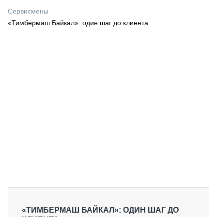
СЕРВИСМЕНЫ
Сервисмены
«Тимбермаш Байкал»: один шаг до клиента
СПЕЦПРОЕКТЫ
МЕРОПРИЯТИЯ
СТАТЬИ ПО КАТЕГОРИЯМ ТЕХНИКИ
О ПРОЕКТЕ
«ТИМБЕРМАШ БАЙКАЛ»: ОДИН ШАГ ДО