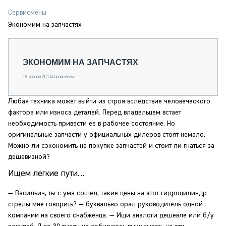
СЕРВИСМЕНЫ
Сервисмены
СПЕЦПРОЕКТЫ
Экономим на запчастях
МЕРОПРИЯТИЯ
СТАТЬИ ПО КАТЕГОРИЯМ ТЕХНИКИ
ЭКОНОМИМ НА ЗАПЧАСТЯХ
О ПРОЕКТЕ
18 января 2014
Сервисмены
Любая техника может выйти из строя вследствие человеческого
фактора или износа деталей. Перед владельцем встает
необходимость привести ее в рабочее состояние. Но
оригинальные запчасти у официальных дилеров стоят немало.
Можно ли сэкономить на покупке запчастей и стоит ли гнаться за
дешевизной?
Ищем легкие пути…
— Васильич, ты с ума сошел, такие цены на этот гидроцилиндр
стрелы мне говорить? — буквально орал руководитель одной
компании на своего снабженца. — Ищи аналоги дешевле или б/у