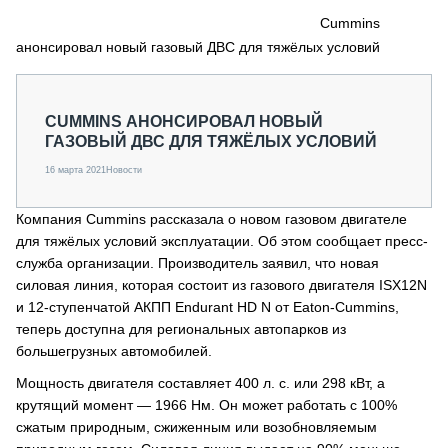
СЕРВИСМЕНЫ
Cummins
анонсировал новый газовый ДВС для тяжёлых условий
СПЕЦПРОЕКТЫ
МЕРОПРИЯТИЯ
СТАТЬИ ПО КАТЕГОРИЯМ ТЕХНИКИ
CUMMINS АНОНСИРОВАЛ НОВЫЙ
О ПРОЕКТЕ
ГАЗОВЫЙ ДВС ДЛЯ ТЯЖЁЛЫХ УСЛОВИЙ
16 марта 2021
Новости
Компания Cummins рассказала о новом газовом двигателе
для тяжёлых условий эксплуатации. Об этом сообщает пресс-
служба организации. Производитель заявил, что новая
силовая линия, которая состоит из газового двигателя ISX12N
и 12-ступенчатой АКПП Endurant HD N от Eaton-Cummins,
теперь доступна для региональных автопарков из
большегрузных автомобилей.
Мощность двигателя составляет 400 л. с. или 298 кВт, а
крутящий момент — 1966 Нм. Он может работать с 100%
сжатым природным, сжиженным или возобновляемым