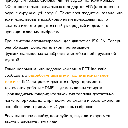
природным газом. Силовая линия выдает на 90% меньше
NOx относительно актуальных стандартов EPA (агентства по
охране окружающей среды). Также производитель заявил, что
если использовать возобновляемый природный газ, то
система имеет отрицательный углеродный индекс, что
приводит к чистым выбросам.
Трансмиссию оптимизировали для двигателя ISX12N. Теперь
она обладает дополнительной программной
функциональностью калибровки и мембранной пружинной
муфтой.
Также напомним, что недавно компания FPT Industrial
сообщила о
разработке двигателя под альтернативное
топливо
. В 11-литровом двигателе будут применять
технологии работы с DME — диметиловым эфиром.
Производитель говорит, что такой тип топлива достаточно
легко генерировать, а при должном сжатии и воспламенении
оно обеспечит приемлемый уровень выбросов.
Если вы нашли ошибку, пожалуйста, выделите фрагмент
текста и нажмите
Ctrl+Enter
.