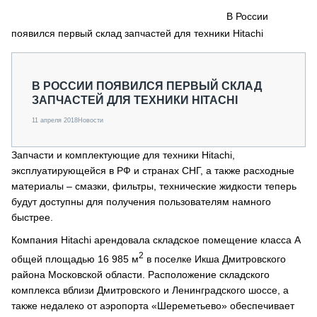
СЕРВИСМЕНЫ
В России
появился первый склад запчастей для техники Hitachi
СПЕЦПРОЕКТЫ
МЕРОПРИЯТИЯ
СТАТЬИ ПО КАТЕГОРИЯМ ТЕХНИКИ
В РОССИИ ПОЯВИЛСЯ ПЕРВЫЙ СКЛАД
О ПРОЕКТЕ
ЗАПЧАСТЕЙ ДЛЯ ТЕХНИКИ HITACHI
11 апреля 2018
Новости
Запчасти и комплектующие для техники Hitachi,
эксплуатирующейся в РФ и странах СНГ, а также расходные
материалы – смазки, фильтры, технические жидкости теперь
будут доступны для получения пользователям намного
быстрее.
Компания Hitachi арендовала складское помещение класса А
2
общей площадью 16 985 м
в поселке Икша Дмитровского
района Московской области. Расположение складского
комплекса вблизи Дмитровского и Ленинградского шоссе, а
также недалеко от аэропорта «Шереметьево» обеспечивает