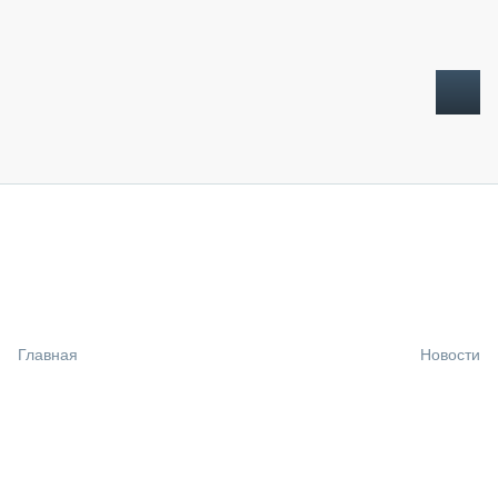
ТОПЛИВНЫЙ КРИЗИС
НОВОСТИ
CTT EXPO 2026
CTT EXPO 2025
КАК ПРОДЛИТЬ ЖИЗНЬ СПЕЦТЕХНИКЕ?
Главная
Новости
АНАЛИТИКА
ОБЗОР РЫНКА
ТЕХНИКА КРУПНЫМ ПЛАНОМ
ИСПЫТАТЕЛИ
ТЕХНОЛОГИИ
ДОРОЖНАЯ ИНДУСТРИЯ