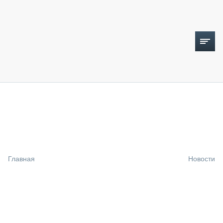
ТОПЛИВНЫЙ КРИЗИС
НОВОСТИ
CTT EXPO 2026
CTT EXPO 2025
КАК ПРОДЛИТЬ ЖИЗНЬ СПЕЦТЕХНИКЕ?
Главная
Новости
АНАЛИТИКА
ОБЗОР РЫНКА
ТЕХНИКА КРУПНЫМ ПЛАНОМ
ИСПЫТАТЕЛИ
ТЕХНОЛОГИИ
ДОРОЖНАЯ ИНДУСТРИЯ