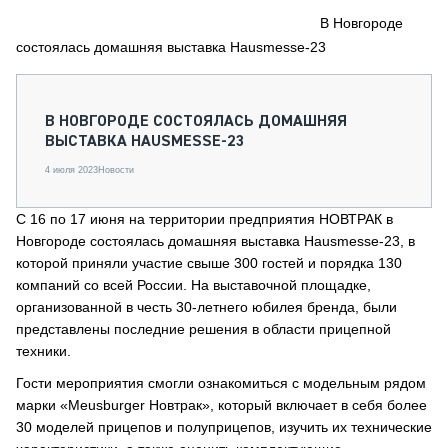
СЕРВИСМЕНЫ
В Новгороде
состоялась домашняя выставка Hausmesse-23
СПЕЦПРОЕКТЫ
МЕРОПРИЯТИЯ
СТАТЬИ ПО КАТЕГОРИЯМ ТЕХНИКИ
В НОВГОРОДЕ СОСТОЯЛАСЬ ДОМАШНЯЯ
О ПРОЕКТЕ
ВЫСТАВКА HAUSMESSE-23
4 июля 2023
Новости
С 16 по 17 июня на территории предприятия НОВТРАК в
Новгороде состоялась домашняя выставка Hausmesse-23, в
которой приняли участие свыше 300 гостей и порядка 130
компаний со всей России. На выставочной площадке,
организованной в честь 30-летнего юбилея бренда, были
представлены последние решения в области прицепной
техники.
Гости мероприятия смогли ознакомиться с модельным рядом
марки «Meusburger Новтрак», который включает в себя более
30 моделей прицепов и полуприцепов, изучить их технические