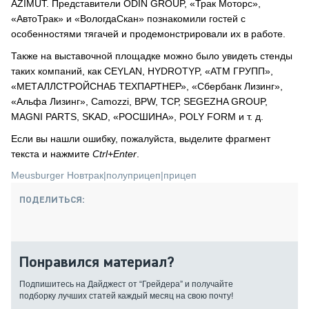
AZIMUT. Представители ODIN GROUP, «Трак Моторс»,
«АвтоТрак» и «ВологдаСкан» познакомили гостей с
особенностями тягачей и продемонстрировали их в работе.
Также на выставочной площадке можно было увидеть стенды
таких компаний, как CEYLAN, HYDROTYP, «АТМ ГРУПП»,
«МЕТАЛЛСТРОЙСНАБ ТЕХПАРТНЕР», «Сбербанк Лизинг»,
«Альфа Лизинг», Camozzi, BPW, ТСР, SEGEZHA GROUP,
MAGNI PARTS, SKAD, «РОСШИНА», POLY FORM и т. д.
Если вы нашли ошибку, пожалуйста, выделите фрагмент
текста и нажмите
Ctrl+Enter
.
Meusburger Новтрак
|
полуприцеп
|
прицеп
ПОДЕЛИТЬСЯ:
Понравился материал?
Подпишитесь на Дайджест от “Грейдера” и получайте
подборку лучших статей каждый месяц на свою почту!