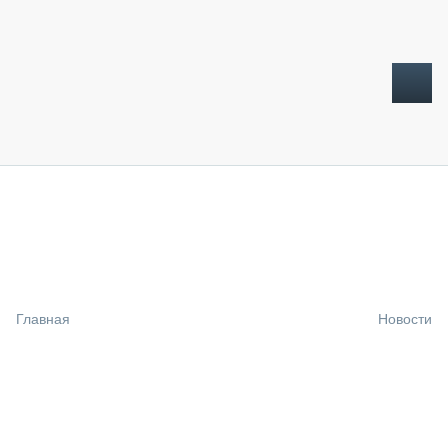
ТОПЛИВНЫЙ КРИЗИС
НОВОСТИ
CTT EXPO 2026
CTT EXPO 2025
КАК ПРОДЛИТЬ ЖИЗНЬ СПЕЦТЕХНИКЕ?
Главная
Новости
АНАЛИТИКА
ОБЗОР РЫНКА
ТЕХНИКА КРУПНЫМ ПЛАНОМ
ИСПЫТАТЕЛИ
ТЕХНОЛОГИИ
ДОРОЖНАЯ ИНДУСТРИЯ